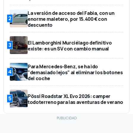
La versión de acceso del Fabia, con un
2
enorme maletero, por 15.400 € con
descuento
El Lamborghini Murciélago definitivo
3
existe: es un SV con cambio manual
Para Mercedes-Benz, se ha ido
4
"demasiado lejos" al eliminar los botones
del coche
Pössl Roadstar XL Evo 2026: camper
5
todoterreno para las aventuras de verano