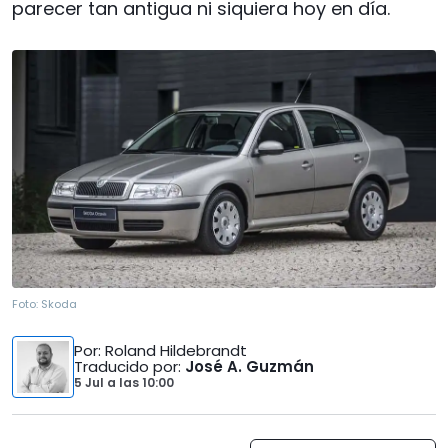
parecer tan antigua ni siquiera hoy en día.
Foto:
Skoda
Por
: Roland Hildebrandt
Traducido por
:
José A. Guzmán
5 Jul
a las
10:00