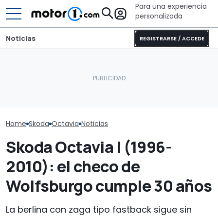
Para una experiencia
personalizada
Noticias
REGISTRARSE / ACCEDE
Sunlight UNLTD: la
autocaravana T 7033P es
El Skoda etern
El Skoda Octavia se
la estrella de la nueva
ser más mode
prepara para renovarse
serie
que te olvides
Home
Skoda
Octavia
Noticias
Skoda Octavia I (1996-
2010): el checo de
Wolfsburgo cumple 30 años
La berlina con zaga tipo fastback sigue sin