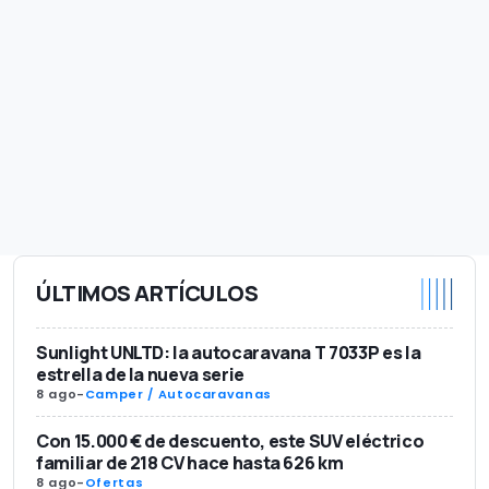
ÚLTIMOS ARTÍCULOS
Sunlight UNLTD: la autocaravana T 7033P es la
estrella de la nueva serie
8 ago
-
Camper / Autocaravanas
Con 15.000 € de descuento, este SUV eléctrico
familiar de 218 CV hace hasta 626 km
8 ago
-
Ofertas