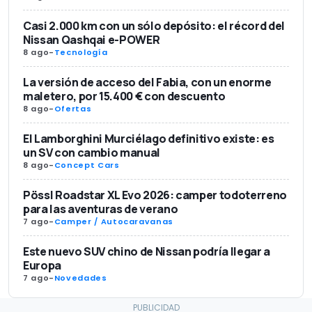
Casi 2.000 km con un sólo depósito: el récord del
Nissan Qashqai e-POWER
8 ago
-
Tecnología
La versión de acceso del Fabia, con un enorme
maletero, por 15.400 € con descuento
8 ago
-
Ofertas
El Lamborghini Murciélago definitivo existe: es
un SV con cambio manual
8 ago
-
Concept Cars
Pössl Roadstar XL Evo 2026: camper todoterreno
para las aventuras de verano
7 ago
-
Camper / Autocaravanas
Este nuevo SUV chino de Nissan podría llegar a
Europa
7 ago
-
Novedades