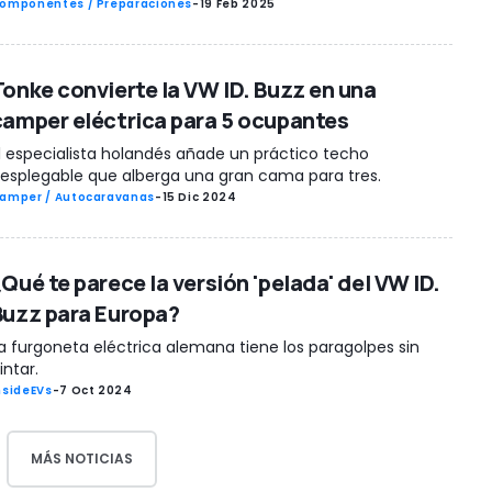
omponentes / Preparaciones
-
19 Feb 2025
Tonke convierte la VW ID. Buzz en una
camper eléctrica para 5 ocupantes
l especialista holandés añade un práctico techo
esplegable que alberga una gran cama para tres.
amper / Autocaravanas
-
15 Dic 2024
Qué te parece la versión 'pelada' del VW ID.
Buzz para Europa?
a furgoneta eléctrica alemana tiene los paragolpes sin
intar.
nsideEVs
-
7 Oct 2024
MÁS NOTICIAS