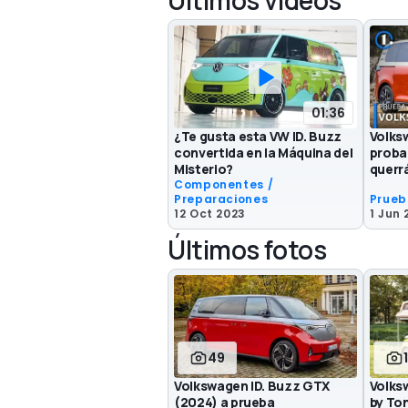
Últimos videos
01:36
¿Te gusta esta VW ID. Buzz
Volks
convertida en la Máquina del
proba
Misterio?
querrá
Componentes /
Preparaciones
Prueb
12 Oct 2023
1 Jun 
Últimos fotos
49
Volkswagen ID. Buzz GTX
Volks
(2024) a prueba
by To