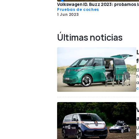
Volkswagen ID. Buzz 2023: probamos la
Pruebas de coches
1 Jun 2023
Últimas noticias
E
f
a
C
a
U
e