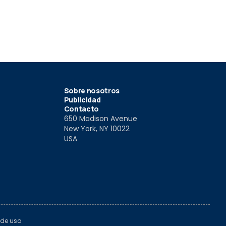
Buzz (2022)
024
30 Ene 2024
16 Ene 202
Sobre nosotros
Publicidad
Contacto
650 Madison Avenue
New York, NY 10022
USA
 de uso