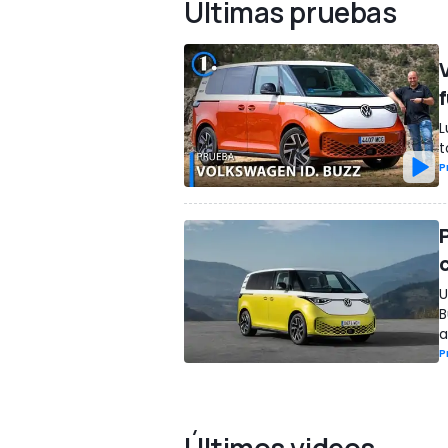
Últimas pruebas
L
t
P
U
B
a
P