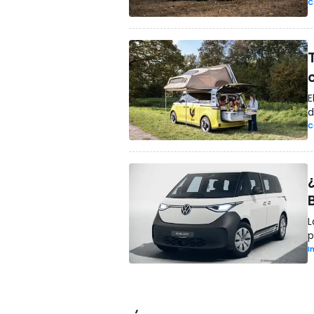
C
E
d
C
¿
L
p
I