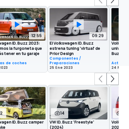
12:55
09:29
wagen ID. Buzz 2023:
El Volkswagen ID. Buzz
Volkswag
mos la furgoneta que
estrena tuning 'virtual' de
universo 
s tener en tu garaje
Prior Design
Buzz
Componentes /
as de coches
Preparaciones
Actuali
2023
25 Ene 2023
24 May 
12
14
53
wagen ID. Buzz camper
VW ID. Buzz 'Freestyle'
Volkswag
nke
(2024)
2024