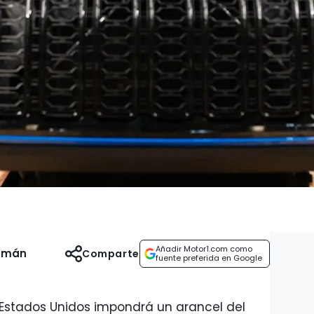
Añadir Motor1.com como
uzmán
Comparte
fuente preferida en Google
5, Estados Unidos impondrá un arancel del