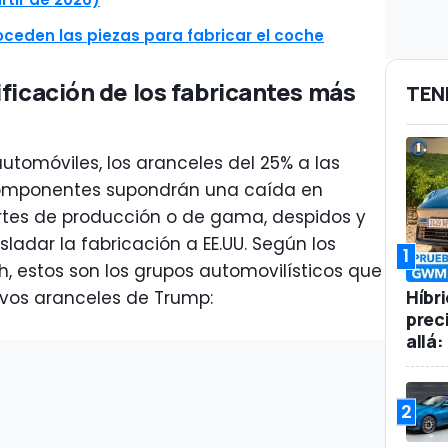
ceden las piezas para fabricar el coche
ficación de los fabricantes más
TEN
tomóviles, los aranceles del 25% a las
componentes supondrán una caída en
rtes de producción o de gama, despidos y
sladar la fabricación a EE.UU. Según los
1
h, estos son los grupos automovilísticos que
Híbr
evos aranceles de Trump:
prec
allá
2