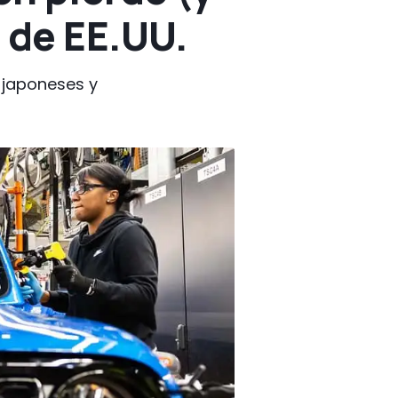
 de EE.UU.
 japoneses y