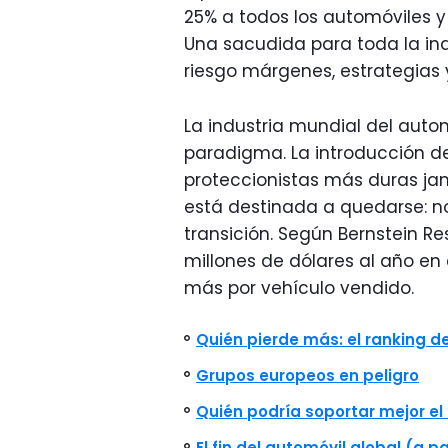
25% a todos los automóviles 
Una sacudida para toda la ind
riesgo márgenes, estrategias
La industria mundial del aut
paradigma. La introducción d
proteccionistas más duras jamá
está destinada a quedarse: n
transición. Según Bernstein Re
millones de dólares al año en 
más por vehículo vendido.
Quién pierde más: el ranking d
Grupos europeos en peligro
Quién podría soportar mejor el
El fin del automóvil global (a p