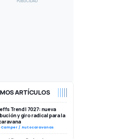
IMOS ARTÍCULOS
effs Trend I 7027: nueva
ibución y giro radical para la
caravana
-
Camper / Autocaravanas