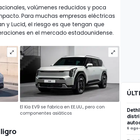
acionales, volúmenes reducidos y poca
impacto. Para muchas empresas eléctricas
n y Lucid, el riesgo es que tengan que
eraciones en el mercado estadounidense.
ÚLT
El Kia EV9 se fabrica en EE.UU., pero con
Dethl
componentes asiáticos
distr
auto
6 ago
ligro