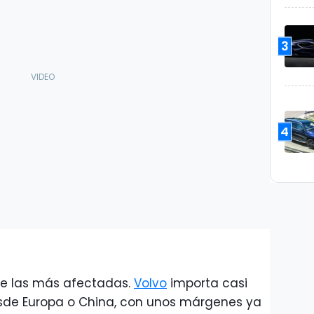
3
4
re las más afectadas.
Volvo
importa casi
esde Europa o China, con unos márgenes ya