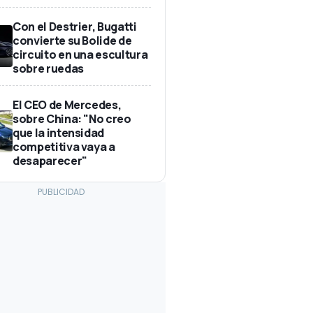
Con el Destrier, Bugatti
convierte su Bolide de
circuito en una escultura
sobre ruedas
El CEO de Mercedes,
sobre China: "No creo
que la intensidad
competitiva vaya a
desaparecer"