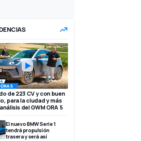
DENCIAS
ido de 223 CV y con buen
io, para la ciudad y más
: análisis del GWM ORA 5
El nuevo BMW Serie 1
tendrá propulsión
trasera y será así