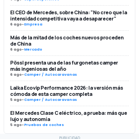
El CEO de Mercedes, sobre China: "No creo que la
intensidad competitiva vaya a desaparecer"
6 ago
-
Empresa
Más de la mitad de los coches nuevos proceden
de China
6 ago
-
Mercado
Pössl presenta una de las furgonetas camper
más ingeniosas del año
6 ago
-
Camper / Autocaravanas
Laika Ecovip Performance 2026: la versión más
cómoda de esta camper completa
5 ago
-
Camper / Autocaravanas
El Mercedes Clase C eléctrico, a prueba: más que
lujo y autonomía
5 ago
-
Pruebas de coches