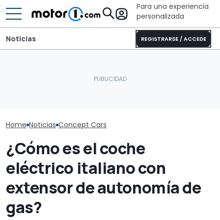
Para una experiencia
personalizada
Noticias
REGISTRARSE / ACCEDE
Con el Destrier, Bugatti
Este Eagle es el único F1
convierte su Bolide de
El Mercedes-
estadounidense que ha
circuito en una escultura
especial del p
ganado un GP
sobre ruedas
saudí
Home
Noticias
Concept Cars
¿Cómo es el coche
eléctrico italiano con
extensor de autonomía de
gas?