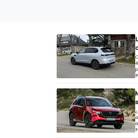
C
4
p
2
¿
a
a
2