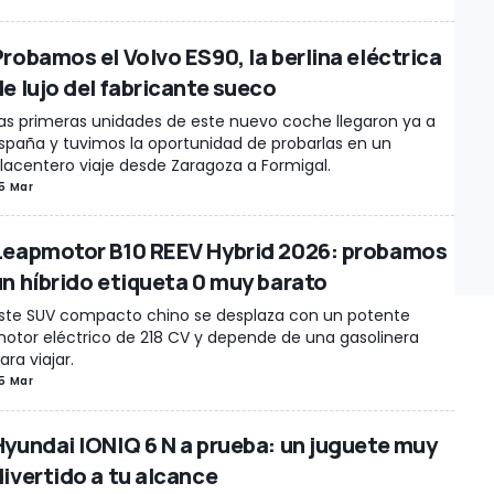
Probamos el Volvo ES90, la berlina eléctrica
de lujo del fabricante sueco
as primeras unidades de este nuevo coche llegaron ya a
spaña y tuvimos la oportunidad de probarlas en un
lacentero viaje desde Zaragoza a Formigal.
5 Mar
Leapmotor B10 REEV Hybrid 2026: probamos
un híbrido etiqueta 0 muy barato
ste SUV compacto chino se desplaza con un potente
otor eléctrico de 218 CV y depende de una gasolinera
ara viajar.
5 Mar
Hyundai IONIQ 6 N a prueba: un juguete muy
divertido a tu alcance