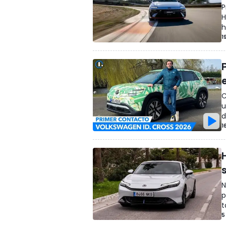
P
H
h
1
C
u
d
1
N
p
t
5