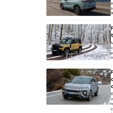
e
s
1
M
c
p
1
E
o
m
c