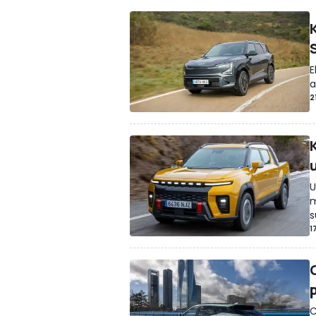
E
a
2
U
m
s
1
C