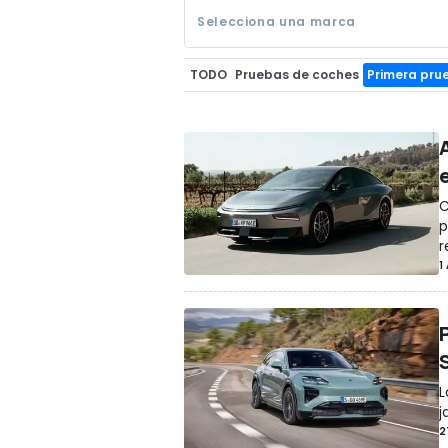
Selecciona una marca
TODO
Pruebas de coches
Primera pru
C
p
r
1
L
j
2