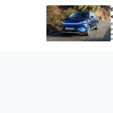
E
p
e
4