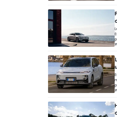
L
E
p
2
E
m
p
2