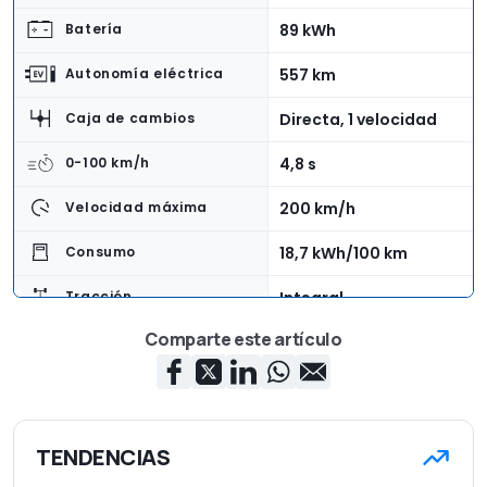
89 kWh
Batería
557 km
Autonomía eléctrica
Directa, 1 velocidad
Caja de cambios
4,8 s
0-100 km/h
200 km/h
Velocidad máxima
18,7 kWh/100 km
Consumo
Integral
Tracción
Comparte este artículo
4,61 m
Longitud
1,88 m
Anchura
1,52 m
Altura
TENDENCIAS
2.199kg
Peso en vacío