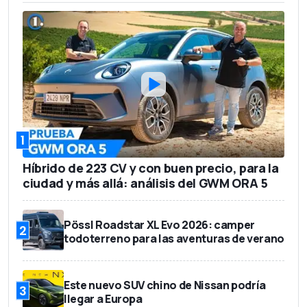
5
Número de asientos
532 l
Capacidad del maletero
67.500 euros
Precio base
1
Híbrido de 223 CV y con buen precio, para la
ciudad y más allá: análisis del GWM ORA 5
Pössl Roadstar XL Evo 2026: camper
2
todoterreno para las aventuras de verano
Este nuevo SUV chino de Nissan podría
3
llegar a Europa