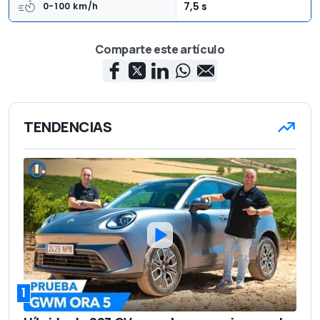
7,5 s
0-100 km/h
170 km/h
Velocidad máxima
Comparte este artículo
2,5 l/100 km (batería
Consumo
cargada)
Trasera
Tracción
TENDENCIAS
4,52 m
Longitud
1,89 m
Anchura
1,66 m
Altura
1.760 kg
Peso en vacío
5
Número de asientos
330 l
Capacidad del maletero
1
29.900 euros
Precio base