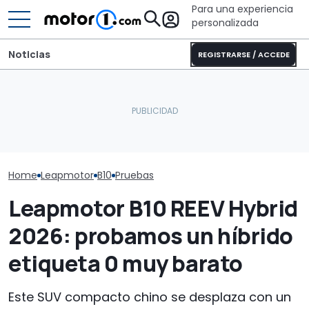
Para una experiencia
personalizada
Noticias
REGISTRARSE / ACCEDE
Conducimos e
Así es el nuevo modelo
El MINI de BMW cumple 25
V: el SUV eléct
pequeño de Leapmotor
años
con ADN europ
Home
Leapmotor
B10
Pruebas
Leapmotor B10 REEV Hybrid
2026: probamos un híbrido
etiqueta 0 muy barato
Este SUV compacto chino se desplaza con un