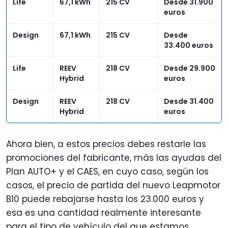
Life
67,1 kWh
215 CV
Desde 31.900
euros
Design
67,1 kWh
215 CV
Desde
33.400 euros
Life
REEV
218 CV
Desde 29.900
Hybrid
euros
Design
REEV
218 CV
Desde 31.400
Hybrid
euros
Ahora bien, a estos precios debes restarle las
promociones del fabricante, más las ayudas del
Plan AUTO+ y el CAES, en cuyo caso, según los
casos, el precio de partida del nuevo Leapmotor
B10 puede rebajarse hasta los 23.000 euros y
esa es una cantidad realmente interesante
para el tipo de vehículo del que estamos