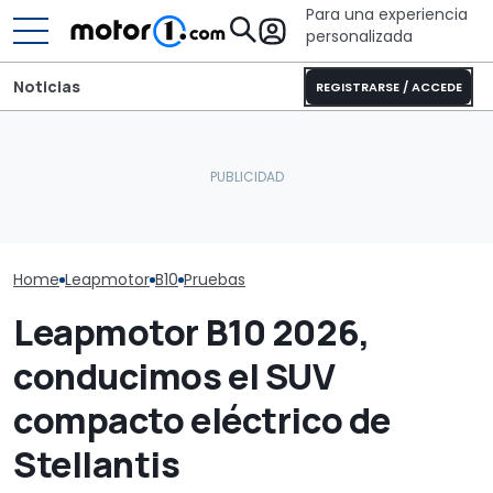
Para una experiencia
personalizada
Noticias
REGISTRARSE / ACCEDE
Sunlight UNLTD: la
autocaravana T 7033P es
Por qué Leapm
Así es el nuevo modelo
la estrella de la nueva
convertido en
pequeño de Leapmotor
serie
secreta de Ste
Home
Leapmotor
B10
Pruebas
Leapmotor B10 2026,
conducimos el SUV
compacto eléctrico de
Stellantis