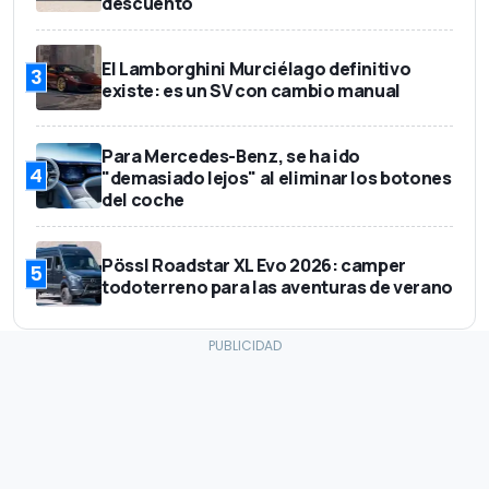
descuento
El Lamborghini Murciélago definitivo
3
existe: es un SV con cambio manual
Para Mercedes-Benz, se ha ido
4
"demasiado lejos" al eliminar los botones
del coche
Pössl Roadstar XL Evo 2026: camper
5
todoterreno para las aventuras de verano