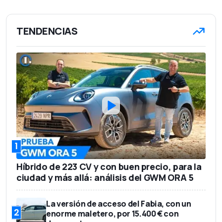
1,88 m
Anchura
TENDENCIAS
1,65 m
Altura
1.845 kg
Peso en vacío
5
Número de asientos
430 l
Capacidad del maletero
33.400 euros
Precio base
1
Híbrido de 223 CV y con buen precio, para la
ciudad y más allá: análisis del GWM ORA 5
La versión de acceso del Fabia, con un
2
enorme maletero, por 15.400 € con