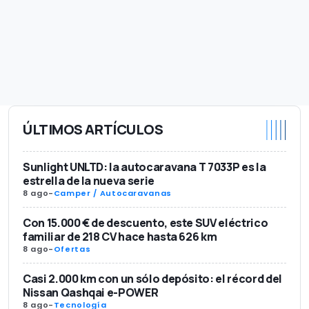
ÚLTIMOS ARTÍCULOS
Sunlight UNLTD: la autocaravana T 7033P es la
estrella de la nueva serie
8 ago
-
Camper / Autocaravanas
Con 15.000 € de descuento, este SUV eléctrico
familiar de 218 CV hace hasta 626 km
8 ago
-
Ofertas
Casi 2.000 km con un sólo depósito: el récord del
Nissan Qashqai e-POWER
8 ago
-
Tecnología