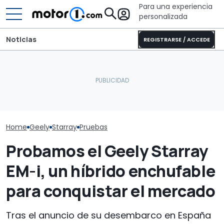
Para una experiencia
personalizada
Noticias
REGISTRARSE / ACCEDE
Este nuevo y diminuto
Bürstner Habiton 6.1: la
motor reduce el peso y el
camper Mercedes con
Geely y Ford 
tamaño, siendo
diseño deportivo o
planta conjun
ultraeficiente
todoterreno
Valencia
Home
Geely
Starray
Pruebas
Probamos el Geely Starray
EM-i, un híbrido enchufable
para conquistar el mercado
Tras el anuncio de su desembarco en España