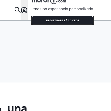
descuento
Para una experiencia personalizada
Desta
REGISTRARSE / ACCEDE
, una