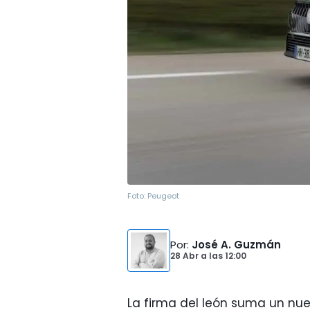
Foto:
Peugeot
Por
:
José A. Guzmán
28 Abr
a las
12:00
La firma del león suma un nue