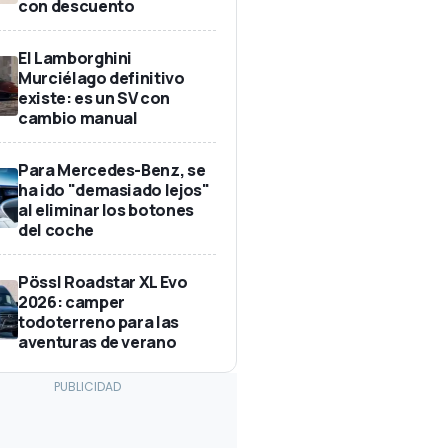
con descuento
El Lamborghini
Murciélago definitivo
existe: es un SV con
cambio manual
Para Mercedes-Benz, se
ha ido "demasiado lejos"
al eliminar los botones
del coche
Pössl Roadstar XL Evo
2026: camper
todoterreno para las
aventuras de verano