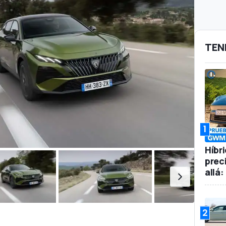
TEN
1
Híbr
prec
allá
2