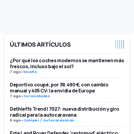
ÚLTIMOS ARTÍCULOS
¿Por qué los coches modernos se mantienen más
frescos, incluso bajo el sol?
7 ago
-
Diseño
Deportivo coupé, por 38.490 €, con cambio
manual y 405 CV: la envidia de Europa
7 ago
-
Curiosidades
Dethleffs Trend I 7027: nueva distribución y giro
radical para la autocaravana
6 ago
-
Camper / Autocaravanas
Este Land Rover Defender 'restomod' eléctrico