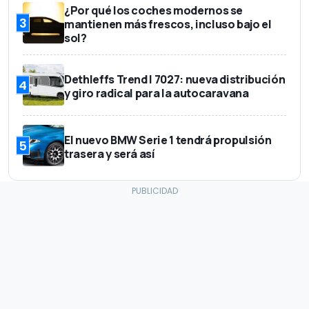
¿Por qué los coches modernos se
3
mantienen más frescos, incluso bajo el
sol?
Dethleffs Trend I 7027: nueva distribución
4
y giro radical para la autocaravana
El nuevo BMW Serie 1 tendrá propulsión
5
trasera y será así