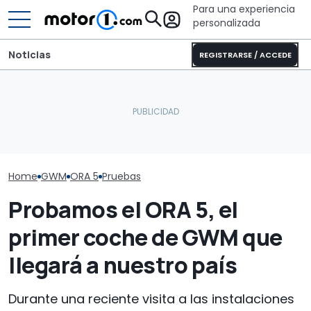
Para una experiencia
personalizada
Noticias
REGISTRARSE / ACCEDE
Deportivo coupé, por
GWM Ora 5 fre
38.490 €, con cambio
Volkswagen T-
Cómo es el interior del
manual y 405 CV: la
comparativa 
GWM ORA 5
envidia de Europa
crossover per
Home
GWM
ORA 5
Pruebas
Probamos el ORA 5, el
primer coche de GWM que
llegará a nuestro país
Durante una reciente visita a las instalaciones