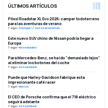
ÚLTIMOS ARTÍCULOS
Pössl Roadstar XL Evo 2026: camper todoterreno
para las aventuras de verano
7 ago
-
Camper / Autocaravanas
Este nuevo SUV chino de Nissan podría llegar a
Europa
7 ago
-
Novedades
Para Mercedes-Benz, se ha ido "demasiado lejos"
al eliminar los botones del coche
7 ago
-
Actualidad
Puede que Harley-Davidson fabrique esta
impresionante café racer
7 ago
-
Motos
El CEO de Porsche confirma que el 718 eléctrico
seguirá adelante
7 ago
-
Actualidad