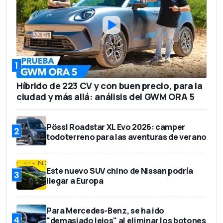
1
Híbrido de 223 CV y con buen precio, para la
ciudad y más allá: análisis del GWM ORA 5
Pössl Roadstar XL Evo 2026: camper
2
todoterreno para las aventuras de verano
Este nuevo SUV chino de Nissan podría
3
llegar a Europa
Para Mercedes-Benz, se ha ido
4
"demasiado lejos" al eliminar los botones