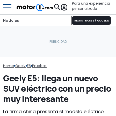
Para una experiencia
personalizada
Noticias
REGISTRARSE / ACCEDE
Este nuevo y diminuto
Pössl Roadstar XL Evo
motor reduce el peso y el
2026: camper
Geely y Ford 
tamaño, siendo
todoterreno para las
planta conjun
ultraeficiente
aventuras de verano
Valencia
Home
Geely
E5
Pruebas
Geely E5: llega un nuevo
SUV eléctrico con un precio
muy interesante
La firma china presenta el modelo eléctrico