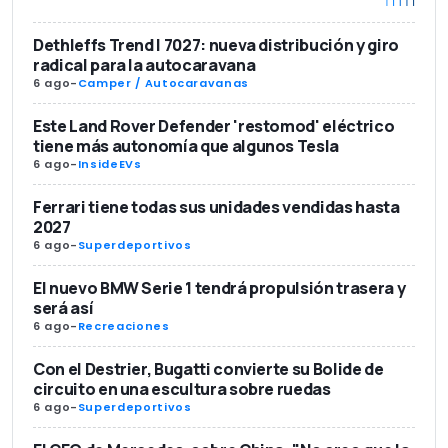
Dethleffs Trend I 7027: nueva distribución y giro
radical para la autocaravana
6 ago
-
Camper / Autocaravanas
Este Land Rover Defender 'restomod' eléctrico
tiene más autonomía que algunos Tesla
6 ago
-
InsideEVs
Ferrari tiene todas sus unidades vendidas hasta
2027
6 ago
-
Superdeportivos
El nuevo BMW Serie 1 tendrá propulsión trasera y
será así
6 ago
-
Recreaciones
Con el Destrier, Bugatti convierte su Bolide de
circuito en una escultura sobre ruedas
6 ago
-
Superdeportivos