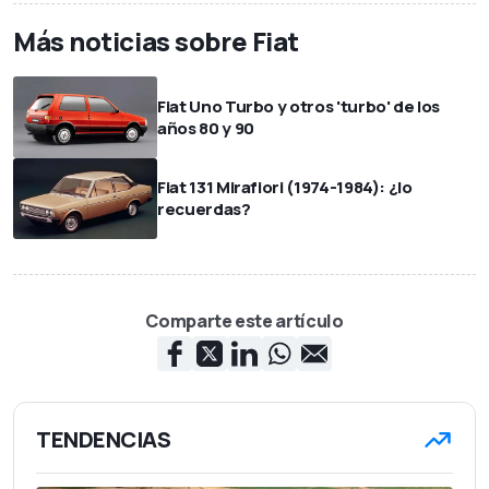
poder colocar cualquier
Más noticias sobre Fiat
objeto.
Fiat Multipla (1998)
A pesar de su
Fiat Uno Turbo y otros 'turbo' de los
controvertido diseño, se
años 80 y 90
ha expuesto en algunos
museos de diseño como
ejemplo de innovación
Fiat 131 Mirafiori (1974-1984): ¿lo
automovilística (MoMA,
recuerdas?
MAUTO).
Comparte este artículo
TENDENCIAS