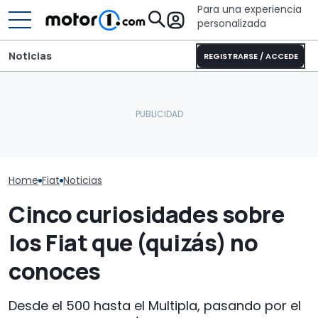
Para una experiencia
personalizada
Noticias
REGISTRARSE / ACCEDE
Malibu Relax 640 LE XR: la
Dethleffs Trend I 7027:
cama eléctrica permite
nueva distribución y giro
Laika Ecovip E
tener de un enorme
radical para la
¿una camper 
garaje
autocaravana
de verdad?
Home
Fiat
Noticias
Cinco curiosidades sobre
los Fiat que (quizás) no
conoces
Desde el 500 hasta el Multipla, pasando por el