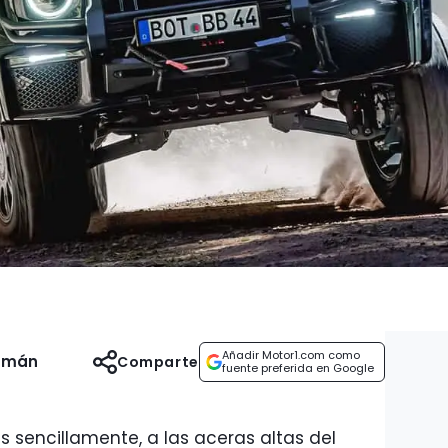
Añadir Motor1.com como
uzmán
Comparte
fuente preferida en Google
s sencillamente, a las aceras altas del