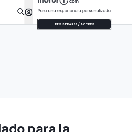
que algunos Tesla
Para una experiencia personalizada
Desta
REGISTRARSE / ACCEDE
ado para la