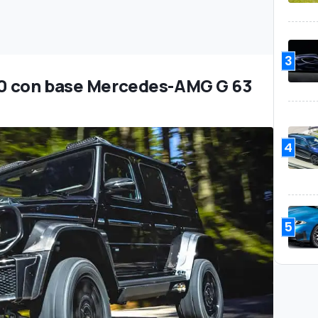
3
00 con base Mercedes-AMG G 63
4
5