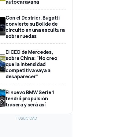
autocaravana
Con el Destrier, Bugatti
convierte su Bolide de
circuito en una escultura
sobre ruedas
El CEO de Mercedes,
sobre China: "No creo
que la intensidad
competitiva vaya a
desaparecer"
El nuevo BMW Serie 1
tendrá propulsión
trasera y será así