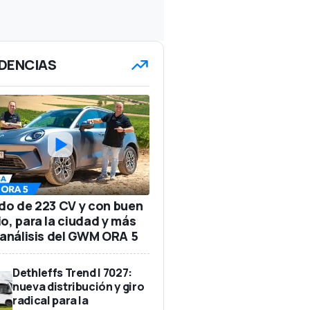
DENCIAS
ido de 223 CV y con buen
io, para la ciudad y más
: análisis del GWM ORA 5
Dethleffs Trend I 7027:
nueva distribución y giro
radical para la