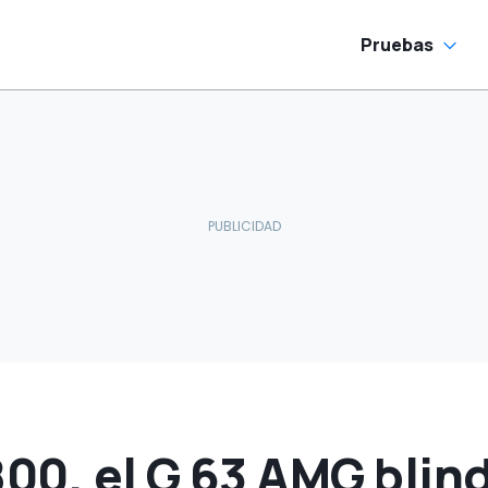
a desaparecer"
Pruebas
00, el G 63 AMG blind