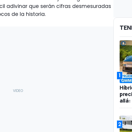
ácil adivinar que serán cifras desmesuradas
cos de la historia.
TEN
1
Híbr
prec
allá
2