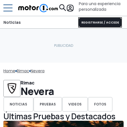
Para una experiencia
personalizada
Noticias
REGISTRARSE / ACCEDE
Home
Rimac
Nevera
Rimac
Nevera
NOTICIAS
PRUEBAS
VIDEOS
FOTOS
Últimas Pruebas y Destacados