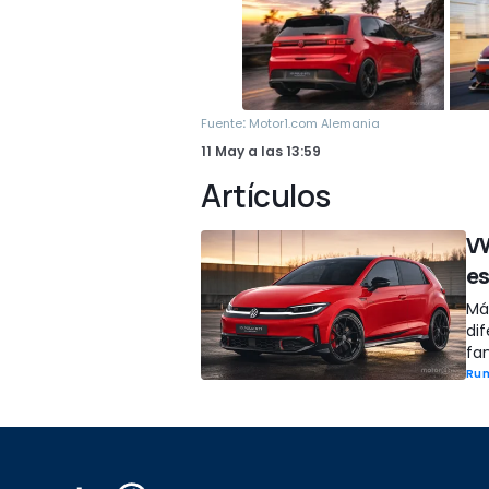
:
Fuente
Motor1.com Alemania
11 May
a las
13:59
Artículos
VW
es
Má
dif
fan
Ru