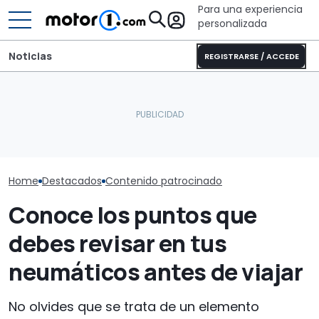
Para una experiencia
personalizada
Noticias
REGISTRARSE / ACCEDE
Plenitude: soluciones
Este BYD de 402 CV y con
Plenitude On 
para la movilidad
estilo Defender llega a
cómo funciona
eléctrica en Europa
Europa
aplicación de 
Home
Destacados
Contenido patrocinado
Conoce los puntos que
debes revisar en tus
neumáticos antes de viajar
No olvides que se trata de un elemento