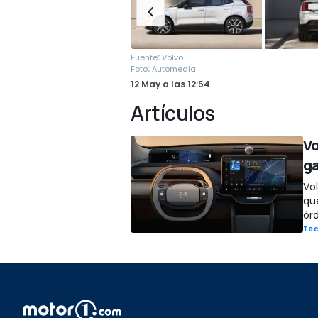
:
Fuente
Volvo
:
Foto
Automedia
12 May
a las
12:54
Artículos
Vo
g
Vo
qu
ór
Tec