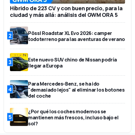
Híbrido de 223 CV y con buen precio, para la
ciudad y más allá: análisis del GWM ORA 5
Pössl Roadstar XL Evo 2026: camper
2
todoterreno para las aventuras de verano
Este nuevo SUV chino de Nissan podría
3
llegar a Europa
Para Mercedes-Benz, se ha ido
4
"demasiado lejos" al eliminar los botones
del coche
¿Por qué los coches modernos se
5
mantienen más frescos, incluso bajo el
sol?