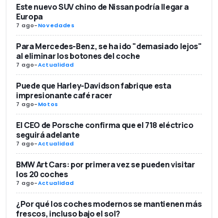
Este nuevo SUV chino de Nissan podría llegar a
Europa
7 ago
-
Novedades
Para Mercedes-Benz, se ha ido "demasiado lejos"
al eliminar los botones del coche
7 ago
-
Actualidad
Puede que Harley-Davidson fabrique esta
impresionante café racer
7 ago
-
Motos
El CEO de Porsche confirma que el 718 eléctrico
seguirá adelante
7 ago
-
Actualidad
BMW Art Cars: por primera vez se pueden visitar
los 20 coches
7 ago
-
Actualidad
¿Por qué los coches modernos se mantienen más
frescos, incluso bajo el sol?