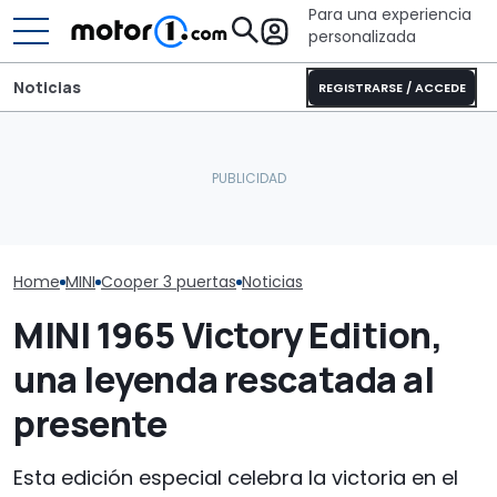
Para una experiencia
personalizada
Noticias
REGISTRARSE / ACCEDE
Pössl Roadstar XL Evo
El nuevo MINI especial
2026: camper
MINI Countrym
rinde homenaje al 'Made
todoterreno para las
Edition, prueb
in UK'
aventuras de verano
Montañas Roc
Home
MINI
Cooper 3 puertas
Noticias
MINI 1965 Victory Edition,
una leyenda rescatada al
presente
Esta edición especial celebra la victoria en el