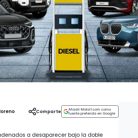
Añadir Motor1.com como
Moreno
Comparte
fuente preferida en Google
ndenados a desaparecer bajo la doble