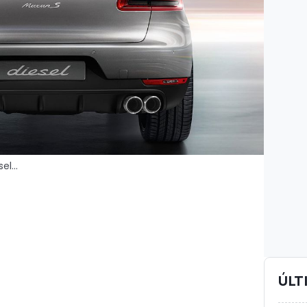
l...
ÚLT