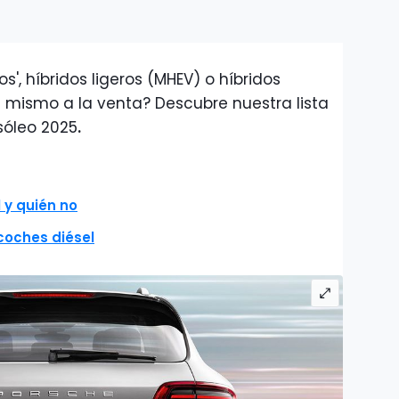
s', híbridos ligeros (MHEV) o híbridos
 mismo a la venta? Descubre nuestra lista
sóleo 2025
.
 y quién no
coches diésel