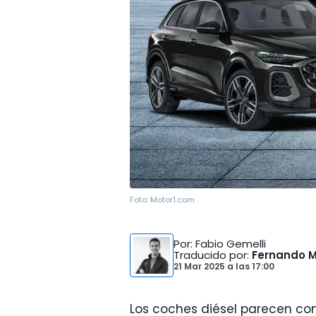
Foto:
Motor1.com
Por
: Fabio Gemelli
Traducido por
:
Fernando 
21 Mar 2025
a las
17:00
Los coches diésel parecen co