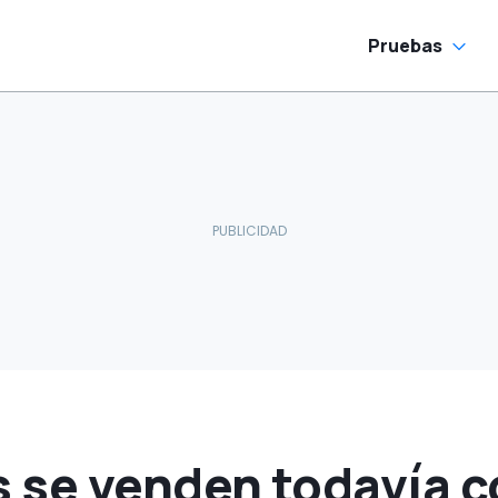
Pruebas
 se venden todavía 