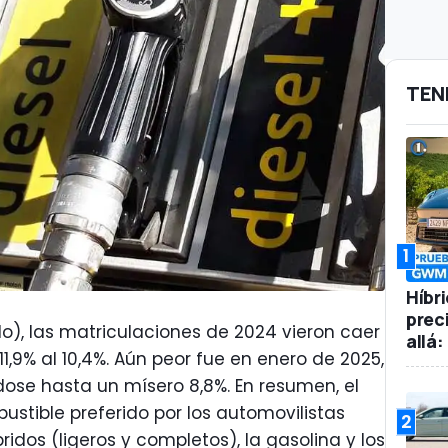
TEN
1
Híbr
prec
o), las matriculaciones de 2024 vieron caer
allá
11,9% al 10,4%. Aún peor fue en enero de 2025,
ose hasta un mísero 8,8%. En resumen, el
ustible preferido por los automovilistas
2
ridos (ligeros y completos), la gasolina y los