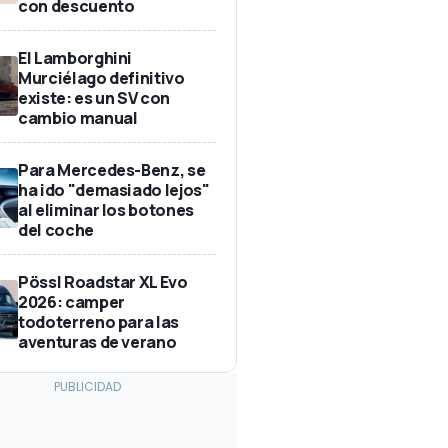
con descuento
El Lamborghini
Murciélago definitivo
existe: es un SV con
cambio manual
Para Mercedes-Benz, se
ha ido "demasiado lejos"
al eliminar los botones
del coche
Pössl Roadstar XL Evo
2026: camper
todoterreno para las
aventuras de verano