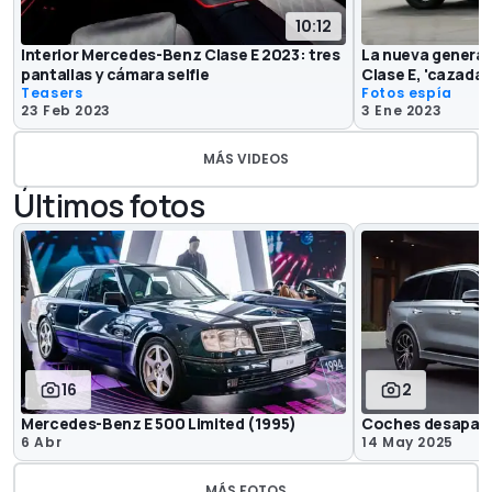
10:12
Interior Mercedes-Benz Clase E 2023: tres
La nueva genera
pantallas y cámara selfie
Clase E, 'cazada'
Teasers
Fotos espía
23 Feb 2023
3 Ene 2023
MÁS VIDEOS
Últimos fotos
16
2
Mercedes-Benz E 500 Limited (1995)
Coches desapare
6 Abr
14 May 2025
MÁS FOTOS