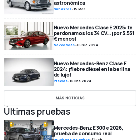
astronómica
Subastas
-
15 Mar
Nuevo Mercedes Clase E 2025: te
perdonamos los 34 CV… ¡por 5.551
€ menos!
Novedades
-
16 Dic 2024
Nuevo Mercedes-Benz Clase E
2024: ¡fiebre diésel en la berlina
de lujo!
Precios
-
16 Ene 2024
MÁS NOTICIAS
Últimas pruebas
Mercedes-Benz E 300 e 2026,
prueba de consumo real
Pruebas De Coches
-
11 Feb