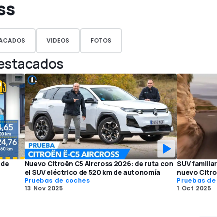
ss
ACADOS
VIDEOS
FOTOS
Destacados
 de
Nuevo Citroën C5 Aircross 2026: de ruta con
SUV familiar
el SUV eléctrico de 520 km de autonomía
nuevo Citro
Pruebas de coches
Pruebas de
13 Nov 2025
1 Oct 2025