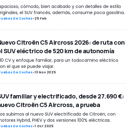
spacioso, cómodo, bien acabado y con detalles de estilo
riginales, el SUV francés, además, consume poca gasolina.
ruebas De Coches
-
25 Feb
Nuevo Citroën C5 Aircross 2026: de ruta con
el SUV eléctrico de 520 km de autonomía
10 CV y enfoque familiar, para un todocamino eléctrico
on el que se puede viajar.
ruebas De Coches
-
13 Nov 2025
SUV familiar y electrificado, desde 27.690 €:
nuevo Citroën C5 Aircross, a prueba
os subimos al nuevo SUV electrificado de Citroën, con
otores Hybrid, PHEV y dos versiones 100% eléctricas.
ruebas De Coches
-
1 Oct 2025