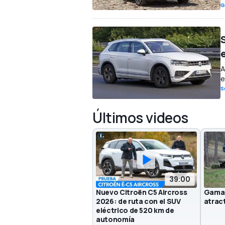
G
A
e
S
Últimos videos
39:00
Nuevo Citroën C5 Aircross
Gama 
2026: de ruta con el SUV
atrac
eléctrico de 520 km de
autonomía