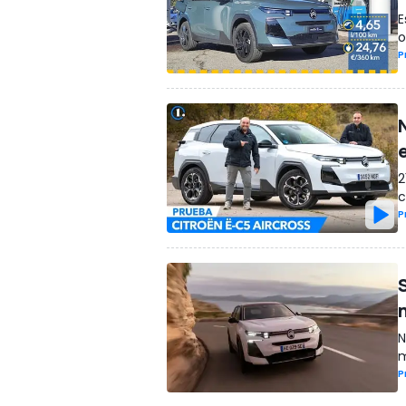
E
o
P
2
c
P
N
m
P