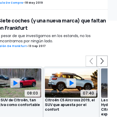
uía De Compra
-
18 May 2019
Siete coches (y una nueva marca) que faltan
en Frankfurt
 pesar de que investigamos en los estands, no los
ncontramos por ningún lado.
alón De Frankfurt
-
13 Sep 2017
08:03
07:40
SUV de Citroën, tan
Citroën C5 Aircross 2019, el
La suspe
tiva como confortable
SUV que apuesta por el
Hydrauli
confort
Citroën 
explicad