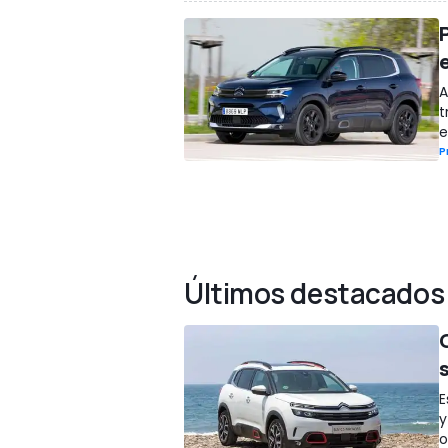
A
t
e
P
Últimos destacados
E
y
o