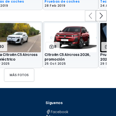
as de coches
Pruebas de coches
Tecnolo
 2019
28 Feb 2019
24 Abr 2
40
8
85
a Citroën C5 Aircross
Citroën C5 Aircross 2026,
Prueba C
eléctrico
promoción
2025
v 2025
25 Oct 2025
29 Sep 2
MÁS FOTOS
Síguenos
Facebook