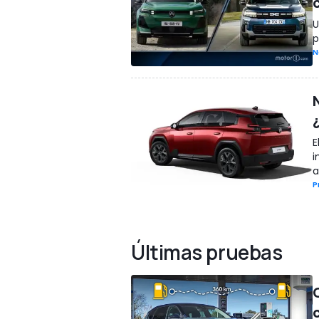
U
p
N
E
i
a
P
Últimas pruebas