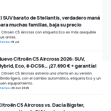
El SUV barato de Stellantis, verdadero maná
para muchas familias, baja su precio
l Citroën C5 Aircross con etiqueta Eco es más asequible
ue antes.
fertas
-
18 Jul
Nuevo Citroën C5 Aircross 2026: SUV,
Hybrid, Eco, ë-DCS6… ¡27.690 € + garantía!
l Citroën C5 Aircross estrena una oferta en su versión
íbrida ligera, con el cambio automático, etiqueta Eco y un
uen equipamiento.
fertas
-
25 Oct 2025
Citroën C5 Aircross vs. Dacia Bigster,