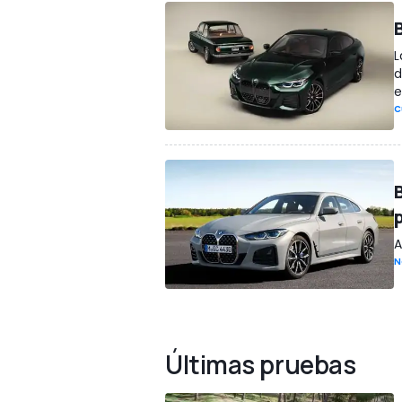
L
d
e
C
A
N
Últimas pruebas