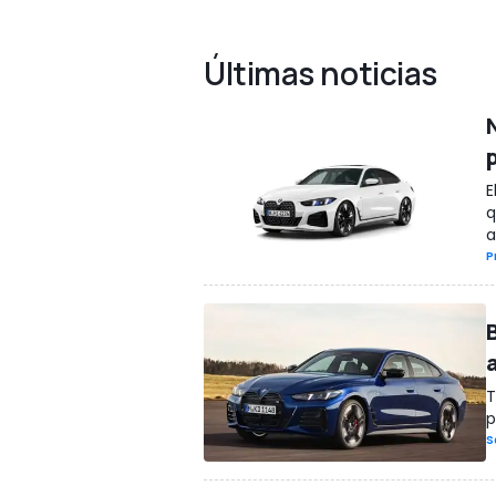
Últimas noticias
E
q
a
P
T
p
S