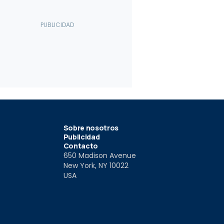
36
15
ie 4 Gran Coupé
BMW Serie 4 Gran Coupé
BMW 440i 
ueba
2021
Performan
021
8 Jun 2021
27 Nov 201
Sobre nosotros
Publicidad
Contacto
650 Madison Avenue
New York, NY 10022
USA