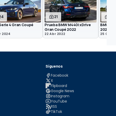
24
21
4
erie 4 Gran Coupé
Prueba BMW M440i xDrive
BMW Ser
Gran Coupé 2022
2021, pr
r 2024
22 Abr 2022
25 Oct 2
Síguenos
Facebook
X
Flipboard
Google News
Instagram
YouTube
RSS
TikTok