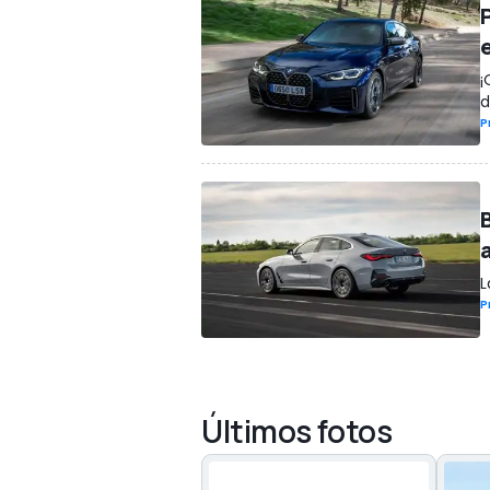
¡
d
P
L
P
Últimos fotos