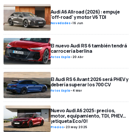
Audi A6 Allroad (2026): empuje
'off-road' y motor V6 TDI
Novedades
-
16 Jun
El nuevo Audi RS 6 también tendrá
carrocería berlina
Fotos Espía
-
20 Abr
El Audi RS 6 Avant 2026 será PHEV y
debería superar los 700 CV
Fotos Espía
-
4 Mar
Nuevo Audi A6 2025: precios,
motor, equipamiento, TDI, PHEV…
¡etiqueta Eco/0!
Precios
-
23 May 2025