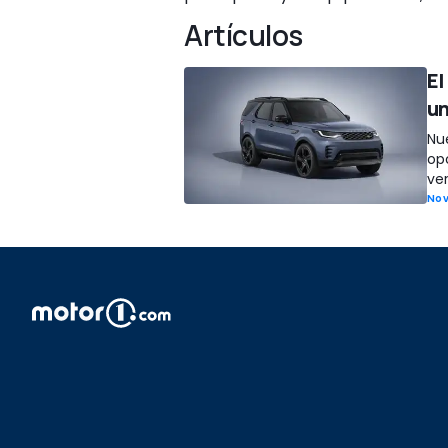
Artículos
El
un
Nu
op
ver
No