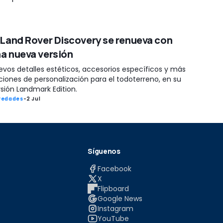
 Land Rover Discovery se renueva con
a nueva versión
evos detalles estéticos, accesorios específicos y más
ciones de personalización para el todoterreno, en su
sión Landmark Edition.
vedades
-
2 Jul
Síguenos
Facebook
X
Flipboard
Google News
Instagram
YouTube