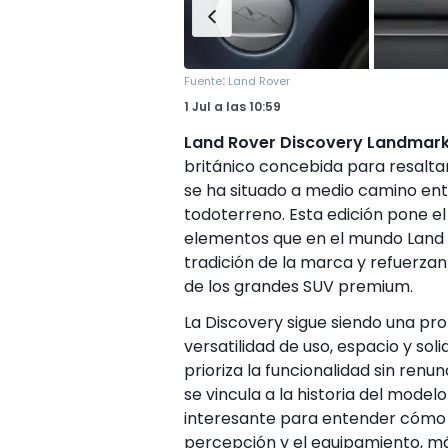
:
Fuente
Land Rover
1 Jul
a las
10:59
Land Rover Discovery Landmark 
británico concebida para resalta
se ha situado a medio camino entr
todoterreno. Esta edición pone el
elementos que en el mundo Land R
tradición de la marca y refuerza
de los grandes SUV premium.
La Discovery sigue siendo una pr
versatilidad de uso, espacio y so
prioriza la funcionalidad sin renu
se vincula a la historia del model
interesante para entender cómo la
percepción y el equipamiento, má