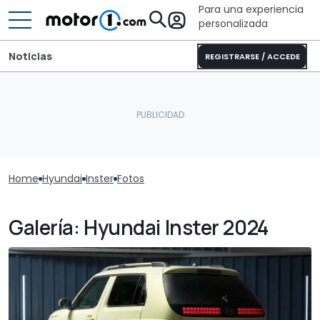
Para una experiencia
personalizada
Noticias
REGISTRARSE / ACCEDE
Home
Hyundai
Inster
Fotos
Galería: Hyundai Inster 2024