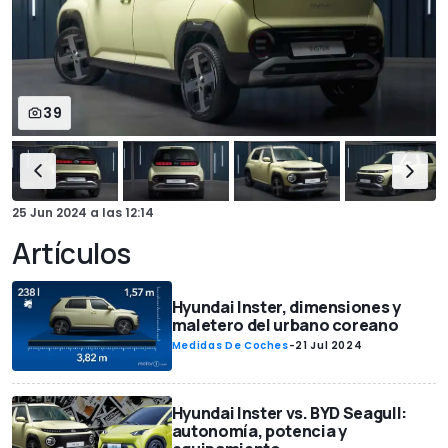
39
25 Jun 2024
a las
12:14
Artículos
Hyundai Inster, dimensiones y
maletero del urbano coreano
Medidas De Coches
-
21 Jul 2024
Hyundai Inster vs. BYD Seagull:
autonomía, potencia y