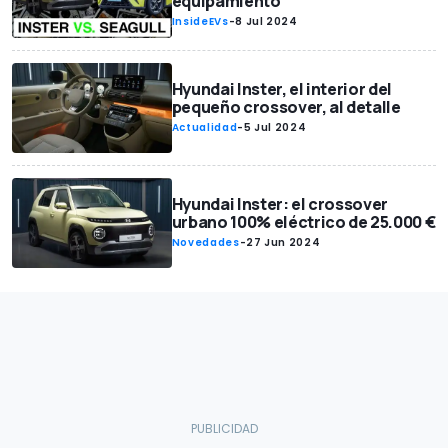
equipamiento
InsideEVs
-
8 Jul 2024
Hyundai Inster, el interior del
pequeño crossover, al detalle
Actualidad
-
5 Jul 2024
Hyundai Inster: el crossover
urbano 100% eléctrico de 25.000 €
Novedades
-
27 Jun 2024