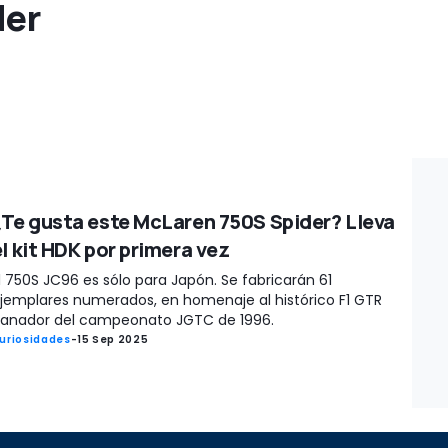
der
¿Te gusta este McLaren 750S Spider? Lleva
el kit HDK por primera vez
l 750S JC96 es sólo para Japón. Se fabricarán 61
jemplares numerados, en homenaje al histórico F1 GTR
anador del campeonato JGTC de 1996.
uriosidades
-
15 Sep 2025