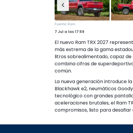
:
Fuente
Ram
7 Jul
a las
17:59
El nuevo Ram TRX 2027 representa
más extrema de la gama estadouni
litros sobrealimentado, capaz de
combina cifras de superdeportivo
común.
La nueva generación introduce la 
Blackhawk e2, neumáticos Goodye
tecnológico con grandes pantallas 
aceleraciones brutales, el Ram T
compromisos, listo para desafiar 