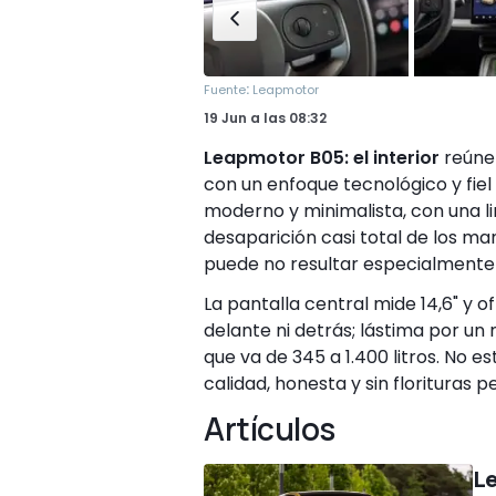
:
Fuente
Leapmotor
19 Jun
a las
08:32
Leapmotor B05: el interior
reúne 
con un enfoque tecnológico y fiel 
moderno y minimalista, con una li
desaparición casi total de los man
puede no resultar especialment
La pantalla central mide 14,6" y o
delante ni detrás; lástima por u
que va de 345 a 1.400 litros. No es
calidad, honesta y sin florituras p
Artículos
Le