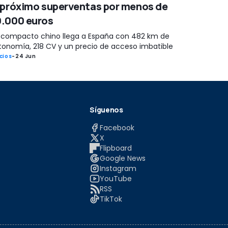
 próximo superventas por menos de
.000 euros
 compacto chino llega a España con 482 km de
tonomía, 218 CV y un precio de acceso imbatible
cios
-
24 Jun
Síguenos
Facebook
X
Flipboard
Google News
Instagram
YouTube
RSS
TikTok