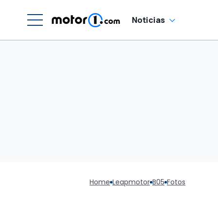
Noticias
Home
Leapmotor
B05
Fotos