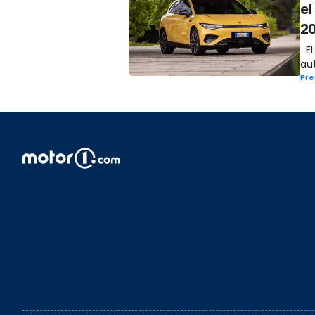
el
20
El
au
Pre