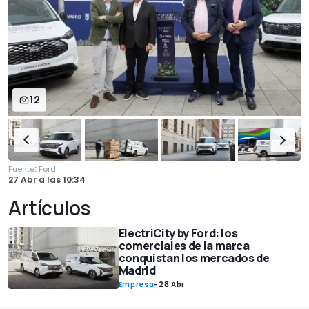
12
:
Fuente
Ford
27 Abr
a las
10:34
Artículos
ElectriCity by Ford: los
comerciales de la marca
conquistan los mercados de
Madrid
Empresa
-
28 Abr