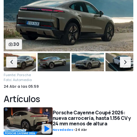
30
:
Fuente
Porsche
:
Foto
Automedia
24 Abr
a las
05:59
Artículos
Porsche Cayenne Coupé 2026:
nueva carrocería, hasta 1.156 CV y
24 mm menos de altura
Novedades
-
24 Abr