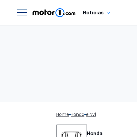
Noticias
Home
Honda
e:Ny1
Honda