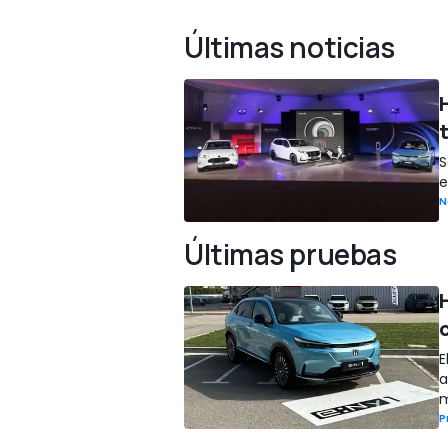
Últimas noticias
S
e
N
Últimas pruebas
E
a
m
P