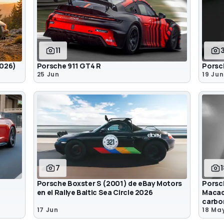
11
2026)
Porsche 911 GT4 R
Porsch
25 Jun
19 Jun
7
Porsche Boxster S (2001) de eBay Motors
Porsc
en el Rallye Baltic Sea Circle 2026
Macad
carbo
17 Jun
18 Ma