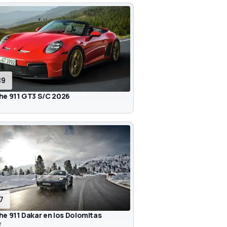
39
he 911 GT3 S/C 2026
r
17
e 911 Dakar en los Dolomitas
r