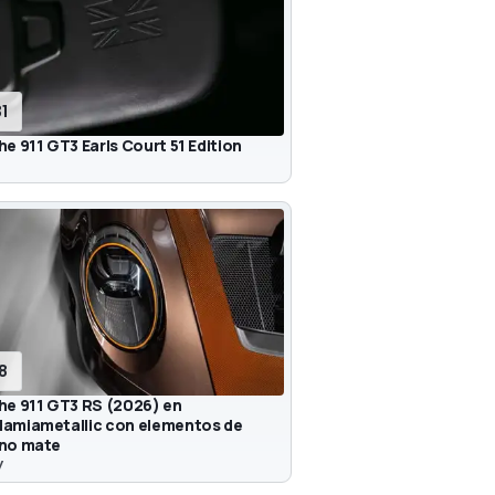
31
e 911 GT3 Earls Court 51 Edition
18
he 911 GT3 RS (2026) en
amiametallic con elementos de
no mate
y