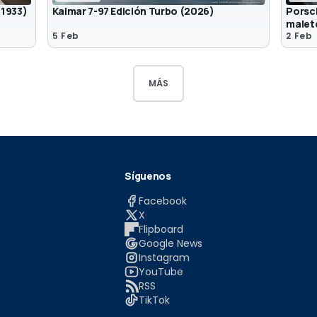
(1933)
Kalmar 7-97 Edición Turbo (2026)
Porsch
malet
5 Feb
2 Feb
MÁS
Síguenos
Facebook
X
Flipboard
Google News
Instagram
YouTube
RSS
TikTok