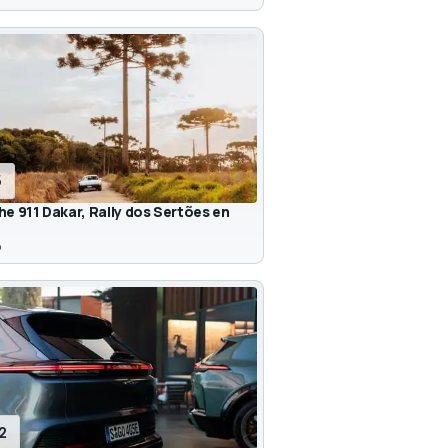
5
e 911 Dakar, Rally dos Sertões en
b
12