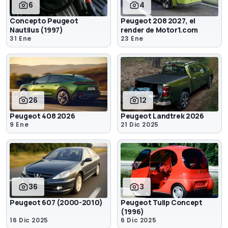
6
4
Concepto Peugeot
Peugeot 208 2027, el
Nautilus (1997)
render de Motor1.com
31 Ene
23 Ene
26
12
Peugeot 408 2026
Peugeot Landtrek 2026
9 Ene
21 Dic 2025
36
3
Peugeot 607 (2000-2010)
Peugeot Tulip Concept
(1996)
16 Dic 2025
6 Dic 2025