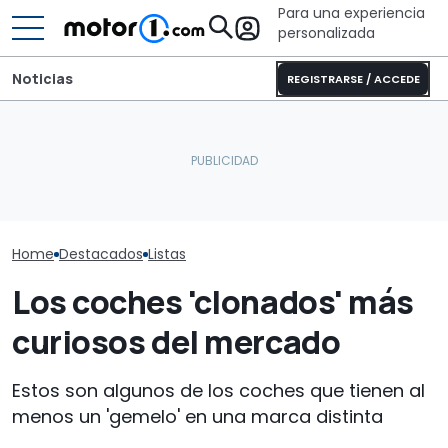
Para una experiencia
personalizada
Noticias
REGISTRARSE / ACCEDE
Pössl Roadstar XL Evo
2026: camper
Coches nuevo
Los coches más icónicos
todoterreno para las
tracción total
de Jurassic Park
aventuras de verano
40.000 euros
Home
Destacados
Listas
Los coches 'clonados' más
curiosos del mercado
Estos son algunos de los coches que tienen al
menos un 'gemelo' en una marca distinta