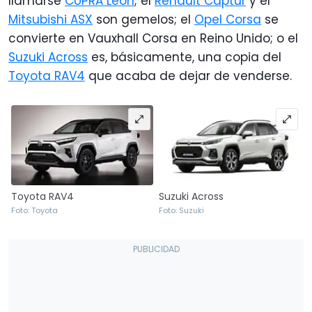
llamarse
CUPRA León
; el
Renault Captur
y el
Mitsubishi ASX
son gemelos; el
Opel Corsa
se
convierte en Vauxhall Corsa en Reino Unido; o el
Suzuki Across
es, básicamente, una copia del
Toyota RAV4
que acaba de dejar de venderse.
Toyota RAV4
Suzuki Across
Foto: Toyota
Foto: Suzuki