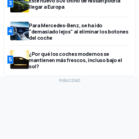
Este nuevo SUV chino de Nissan podría
3
llegar a Europa
Para Mercedes-Benz, se ha ido
4
"demasiado lejos" al eliminar los botones
del coche
¿Por qué los coches modernos se
5
mantienen más frescos, incluso bajo el
sol?