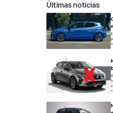
Últimas noticias
E
p
O
E
t
c
C