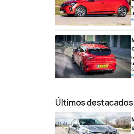
E
d
P
L
u
c
P
Últimos destacados