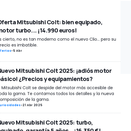
Oferta Mitsubishi Colt: bien equipado,
motor turbo... ¡14.990 euros!
s cierto, no es tan moderno como el nuevo Clio... pero su
recio es imbatible.
fertas
-
5 Abr
Nuevo Mitsubishi Colt 2025: ¡adiós motor
básico! ¿Precios y equipamientos?
l Mitsubishi Colt se despide del motor más accesible de
oda la gama. Te contamos todos los detalles y la nueva
omposición de la gama.
uriosidades
-
21 Abr 2025
Nuevo Mitsubishi Colt 2025: turbo,
equipado, garantía 5 años… ¡16.350 €!