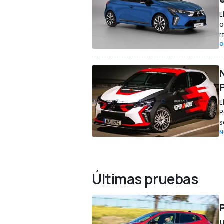
E
o
m
O
E
P
s
N
Últimas pruebas