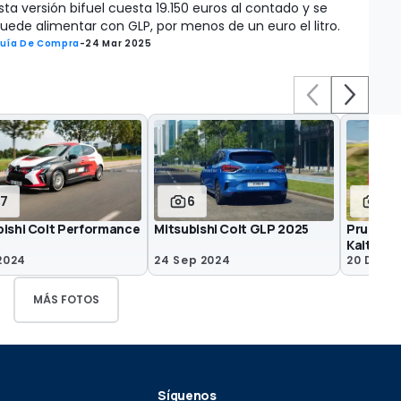
sta versión bifuel cuesta 19.150 euros al contado y se
uede alimentar con GLP, por menos de un euro el litro.
uía De Compra
-
24 Mar 2025
17
6
28
bishi Colt Performance
Mitsubishi Colt GLP 2025
Prueba M
Kaiteki 
 2024
24 Sep 2024
20 Dic 2
MÁS FOTOS
Síguenos