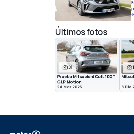
E
p
G
Últimos fotos
31
Prueba Mitsubishi Colt 100T
Mitsu
GLP Motion
24 Mar 2025
8 Dic