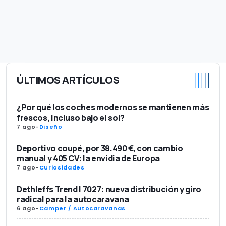
ÚLTIMOS ARTÍCULOS
¿Por qué los coches modernos se mantienen más
frescos, incluso bajo el sol?
7 ago
-
Diseño
Deportivo coupé, por 38.490 €, con cambio
manual y 405 CV: la envidia de Europa
7 ago
-
Curiosidades
Dethleffs Trend I 7027: nueva distribución y giro
radical para la autocaravana
6 ago
-
Camper / Autocaravanas