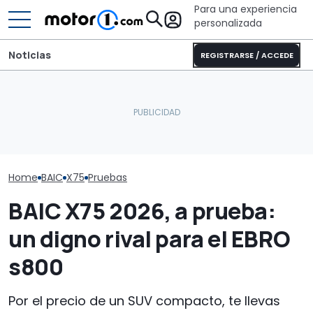
Para una experiencia
personalizada
Noticias
REGISTRARSE / ACCEDE
El próximo híbrido
Dethleffs Trend I 7027:
revolucionario en España
nueva distribución y giro
El Mercedes C
será un 4x4 chino con
radical para la
eléctrico, a p
409 CV
autocaravana
que lujo y au
Home
BAIC
X75
Pruebas
BAIC X75 2026, a prueba:
un digno rival para el EBRO
s800
Por el precio de un SUV compacto, te llevas