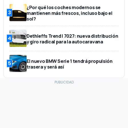
¿Por qué los coches modernos se
3
mantienen más frescos, incluso bajo el
sol?
Dethleffs Trend I 7027: nueva distribución
4
y giro radical para la autocaravana
El nuevo BMW Serie 1 tendrá propulsión
5
trasera y será así