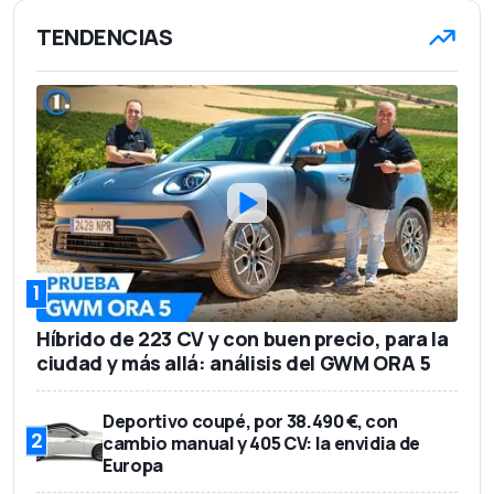
1,72 m
Altura
TENDENCIAS
1.650 kg
Peso en vacío
5
Número de asientos
410 l
Capacidad del maletero
34.995 euros
Precio base
1
Híbrido de 223 CV y con buen precio, para la
ciudad y más allá: análisis del GWM ORA 5
Deportivo coupé, por 38.490 €, con
2
cambio manual y 405 CV: la envidia de
Europa