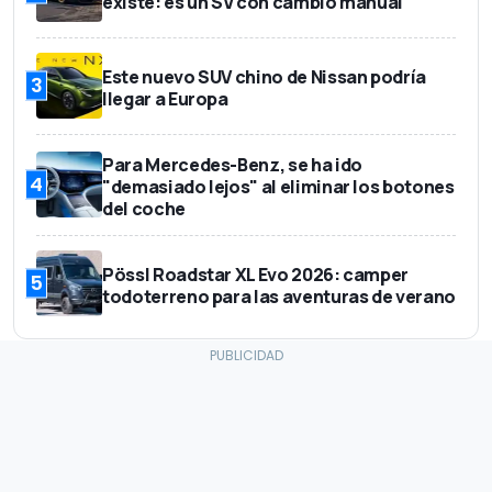
existe: es un SV con cambio manual
Este nuevo SUV chino de Nissan podría
3
llegar a Europa
Para Mercedes-Benz, se ha ido
4
"demasiado lejos" al eliminar los botones
del coche
Pössl Roadstar XL Evo 2026: camper
5
todoterreno para las aventuras de verano