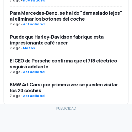
7 ago
-
Novedades
Para Mercedes-Benz, se ha ido "demasiado lejos"
al eliminar los botones del coche
7 ago
-
Actualidad
Puede que Harley-Davidson fabrique esta
impresionante café racer
7 ago
-
Motos
El CEO de Porsche confirma que el 718 eléctrico
seguirá adelante
7 ago
-
Actualidad
BMW Art Cars: por primera vez se pueden visitar
los 20 coches
7 ago
-
Actualidad