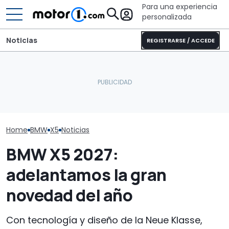
Para una experiencia
personalizada
Noticias
REGISTRARSE / ACCEDE
Pössl Roadstar XL Evo
BMW explica por qué ha
2026: camper
BMW Art Cars:
eliminado la mejor
todoterreno para las
primera vez s
cualidad del X5
aventuras de verano
visitar los 20
Home
BMW
X5
Noticias
BMW X5 2027:
adelantamos la gran
novedad del año
Con tecnología y diseño de la Neue Klasse,