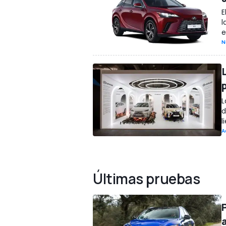
E
l
e
N
L
d
l
A
Últimas pruebas