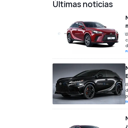
Últimas noticias
E
c
d
P
E
d
p
E