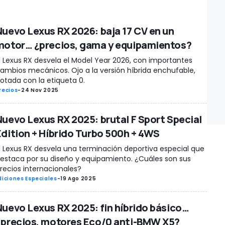
Nuevo Lexus RX 2026: baja 17 CV en un
motor… ¿precios, gama y equipamientos?
l Lexus RX desvela el Model Year 2026, con importantes
ambios mecánicos. Ojo a la versión híbrida enchufable,
otada con la etiqueta 0.
recios
-
24 Nov 2025
Nuevo Lexus RX 2025: brutal F Sport Special
Edition + Híbrido Turbo 500h + 4WS
l Lexus RX desvela una terminación deportiva especial que
estaca por su diseño y equipamiento. ¿Cuáles son sus
recios internacionales?
diciones Especiales
-
19 Ago 2025
Nuevo Lexus RX 2025: fin híbrido básico…
¿precios, motores Eco/0 anti-BMW X5?