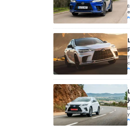
E
e
P
T
c
P
E
y
P