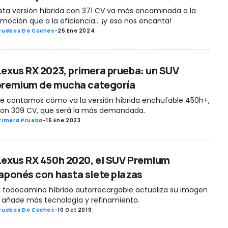
sta versión híbrida con 371 CV va más encaminada a la
moción que a la eficiencia... ¡y eso nos encanta!
ruebas De Coches
-
25 Ene 2024
Lexus RX 2023, primera prueba: un SUV
premium de mucha categoría
e contamos cómo va la versión híbrida enchufable 450h+,
on 309 CV, que será la más demandada.
rimera Prueba
-
16 Ene 2023
Lexus RX 450h 2020, el SUV Premium
japonés con hasta siete plazas
l todocamino híbrido autorrecargable actualiza su imagen
 añade más tecnología y refinamiento.
ruebas De Coches
-
10 Oct 2019