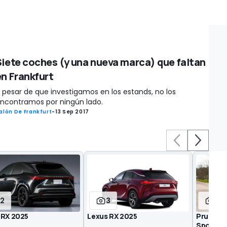
Siete coches (y una nueva marca) que faltan
en Frankfurt
 pesar de que investigamos en los estands, no los
ncontramos por ningún lado.
alón De Frankfurt
-
13 Sep 2017
12
3
33
 RX 2025
Lexus RX 2025
Prueba L
Sport 2