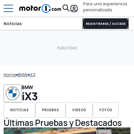
Para una experiencia
personalizada
Noticias
REGISTRARSE / ACCEDE
Home
BMW
iX3
BMW
iX3
NOTICIAS
PRUEBAS
VIDEOS
FOTOS
Últimas Pruebas y Destacados