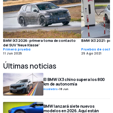
BMW iX3 2026: primera toma de contacto
BMW iX3 2021: pr
del SUV 'Neue Klasse'
Primera prueba
Pruebas de coch
11 Jun 2025
25 Ago 2021
Últimas noticias
El BMW iX3 chino supera los 800
km de autonomía
InsideEVs
-
18 Jun
BMW lanzará siete nuevos
modelos en 2026. Aquí están