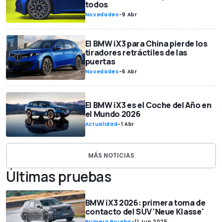
todos
Novedades
-
9 Abr
El BMW iX3 para China pierde los
tiradores retráctiles de las
puertas
Novedades
-
6 Abr
El BMW iX3 es el Coche del Año en
el Mundo 2026
Actualidad
-
1 Abr
MÁS NOTICIAS
Últimas pruebas
BMW iX3 2026: primera toma de
contacto del SUV 'Neue Klasse'
Primera Prueba
-
11 Jun 2025