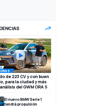
DENCIAS
ido de 223 CV y con buen
io, para la ciudad y más
: análisis del GWM ORA 5
El nuevo BMW Serie 1
tendrá propulsión