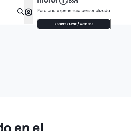
Para una experiencia personalizada
Desta
REGISTRARSE / ACCEDE
o en el