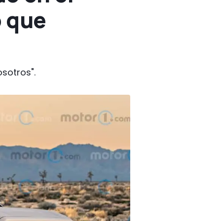
o que
sotros".