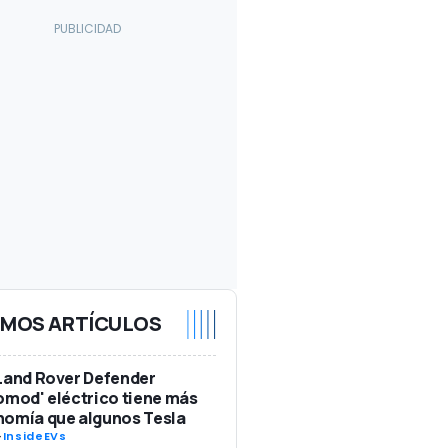
IMOS ARTÍCULOS
Land Rover Defender
omod' eléctrico tiene más
nomía que algunos Tesla
-
InsideEVs