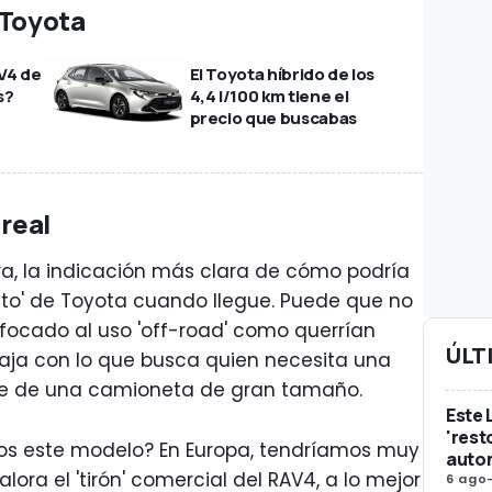
 Toyota
V4 de
El Toyota híbrido de los
s?
4,4 l/100 km tiene el
precio que buscabas
 real
ora, la indicación más clara de cómo podría
to' de Toyota cuando llegue. Puede que no
nfocado al uso 'off-road' como querrían
ÚLT
caja con lo que busca quien necesita una
oste de una camioneta de gran tamaño.
Este 
'rest
os este modelo? En Europa, tendríamos muy
auto
 valora el 'tirón' comercial del RAV4, a lo mejor
6 ago