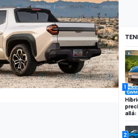
TEN
1
Híbr
prec
allá
2