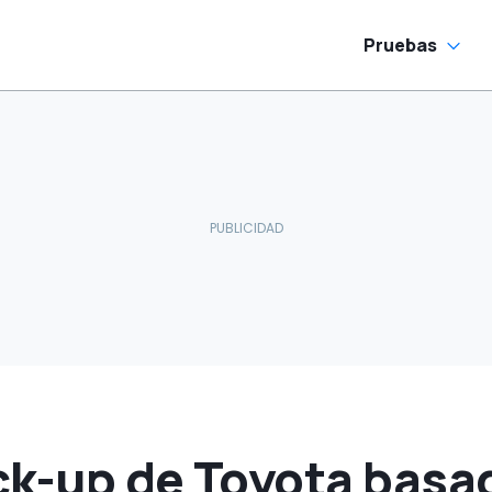
ue algunos Tesla
Pruebas
ck-up de Toyota basad