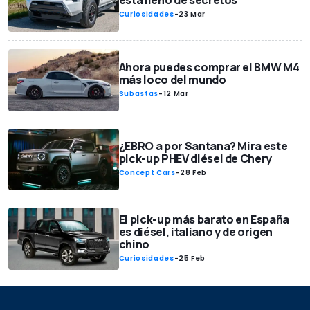
Curiosidades
-
23 Mar
Ahora puedes comprar el BMW M4
más loco del mundo
Subastas
-
12 Mar
¿EBRO a por Santana? Mira este
pick-up PHEV diésel de Chery
Concept Cars
-
28 Feb
El pick-up más barato en España
es diésel, italiano y de origen
chino
Curiosidades
-
25 Feb