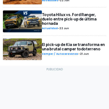
Novedades
-
22 Jun
Toyota Hilux vs. Ford Ranger,
duelo entre pick-up de última
hornada
Actualidad
-
22 Jun
El pick-up de Kia se transforma en
una brutal camper todoterreno
Camper / Autocaravanas
-
21 Jun