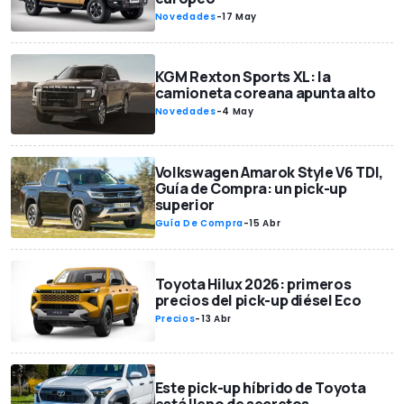
Novedades
-
17 May
KGM Rexton Sports XL: la
camioneta coreana apunta alto
Novedades
-
4 May
Volkswagen Amarok Style V6 TDI,
Guía de Compra: un pick-up
superior
Guía De Compra
-
15 Abr
Toyota Hilux 2026: primeros
precios del pick-up diésel Eco
Precios
-
13 Abr
Este pick-up híbrido de Toyota
está lleno de secretos