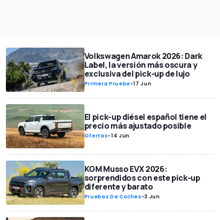
Volkswagen Amarok 2026: Dark
Label, la versión más oscura y
exclusiva del pick-up de lujo
Primera Prueba
-
17 Jun
El pick-up diésel español tiene el
precio más ajustado posible
Ofertas
-
14 Jun
KGM Musso EVX 2026:
sorprendidos con este pick-up
diferente y barato
Pruebas De Coches
-
3 Jun