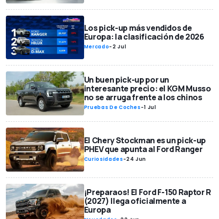
Los pick-up más vendidos de
Europa: la clasificación de 2026
Mercado
-
2 Jul
Un buen pick-up por un
interesante precio: el KGM Musso
no se arruga frente a los chinos
Pruebas De Coches
-
1 Jul
El Chery Stockman es un pick-up
PHEV que apunta al Ford Ranger
Curiosidades
-
24 Jun
¡Preparaos! El Ford F-150 Raptor R
(2027) llega oficialmente a
Europa