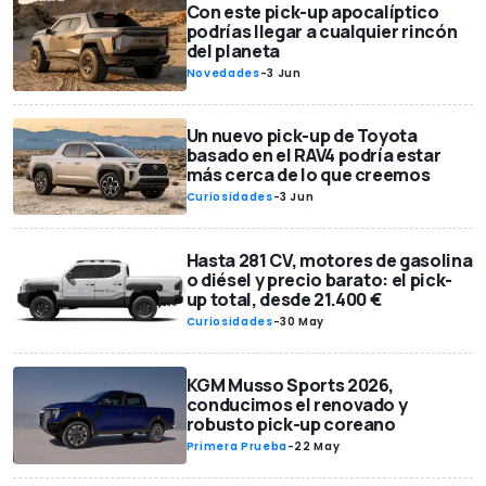
Con este pick-up apocalíptico
podrías llegar a cualquier rincón
del planeta
Novedades
-
3 Jun
Un nuevo pick-up de Toyota
basado en el RAV4 podría estar
más cerca de lo que creemos
Curiosidades
-
3 Jun
Hasta 281 CV, motores de gasolina
o diésel y precio barato: el pick-
up total, desde 21.400 €
Curiosidades
-
30 May
KGM Musso Sports 2026,
conducimos el renovado y
robusto pick-up coreano
Primera Prueba
-
22 May