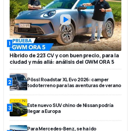
668 l
Capacidad del maletero
37.500 euros
Precio base
1
Híbrido de 223 CV y con buen precio, para la
ciudad y más allá: análisis del GWM ORA 5
Pössl Roadstar XL Evo 2026: camper
2
todoterreno para las aventuras de verano
Este nuevo SUV chino de Nissan podría
3
llegar a Europa
Para Mercedes-Benz, se ha ido