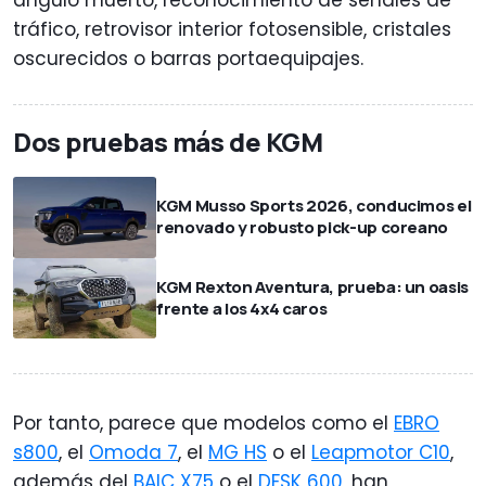
ángulo muerto, reconocimiento de señales de
tráfico, retrovisor interior fotosensible, cristales
oscurecidos o barras portaequipajes.
Dos pruebas más de KGM
KGM Musso Sports 2026, conducimos el
renovado y robusto pick-up coreano
KGM Rexton Aventura, prueba: un oasis
frente a los 4x4 caros
Por tanto, parece que modelos como el
EBRO
s800
, el
Omoda 7
, el
MG HS
o el
Leapmotor C10
,
además del
BAIC X75
o el
DFSK 600
, han