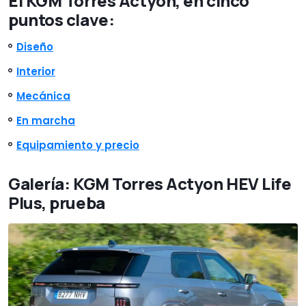
El KGM Torres Actyon, en cinco
puntos clave:
Diseño
Interior
Mecánica
En marcha
Equipamiento y precio
Galería: KGM Torres Actyon HEV Life
Plus, prueba