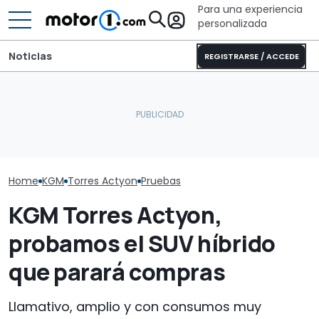
Para una experiencia
personalizada
Noticias
REGISTRARSE / ACCEDE
Pössl Roadstar XL Evo
El Mercedes Clase C
2026: camper
Dacia Sandero
eléctrico, a prueba: más
todoterreno para las
gasolina, pru
que lujo y autonomía
aventuras de verano
consumo real
Home
KGM
Torres Actyon
Pruebas
KGM Torres Actyon,
probamos el SUV híbrido
que parará compras
Llamativo, amplio y con consumos muy