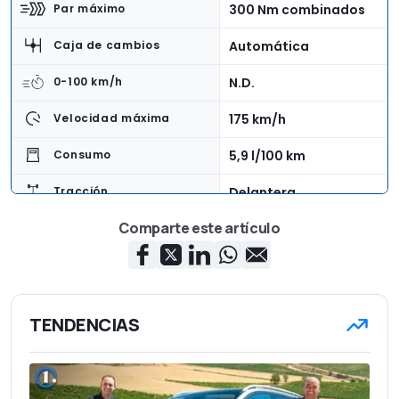
300 Nm combinados
Par máximo
Automática
Caja de cambios
N.D.
0-100 km/h
175 km/h
Velocidad máxima
5,9 l/100 km
Consumo
Delantera
Tracción
Comparte este artículo
4,74 m
Longitud
1,91 m
Anchura
1,67 m
Altura
TENDENCIAS
1.725 kg
Peso en vacío
5
Número de asientos