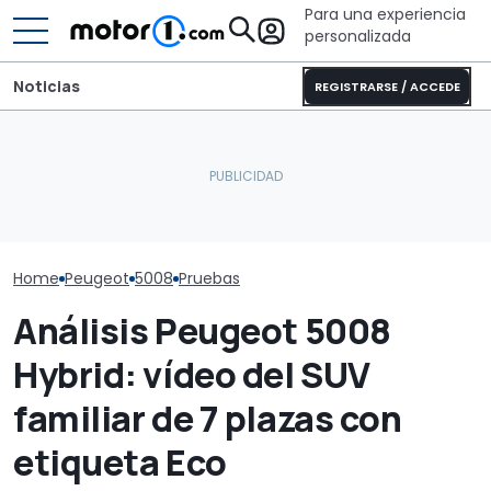
Para una experiencia
personalizada
Noticias
REGISTRARSE / ACCEDE
Pössl Roadstar XL Evo
El Mercedes Clase C
2026: camper
Dacia Sandero
eléctrico, a prueba: más
todoterreno para las
gasolina, pru
que lujo y autonomía
aventuras de verano
consumo real
Home
Peugeot
5008
Pruebas
Análisis Peugeot 5008
Hybrid: vídeo del SUV
familiar de 7 plazas con
etiqueta Eco