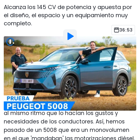
Alcanza los 145 CV de potencia y apuesta por
el diseño, el espacio y un equipamiento muy
completo.
36:53
Por
:
Javier Llorente
3 Jul 2025
a las
20:00
Añadir Motor1.com como
fuente preferida en Google
Lanzado en el año 2009, el
Peugeot 5008
ha ido
evolucionando a lo largo de tres generaciones,
al mismo ritmo que lo hacían los gustos y
necesidades de los conductores. Así, hemos
pasado de un 5008 que era un monovolumen
en el que 'mandaban' las motorizaciones diésel,