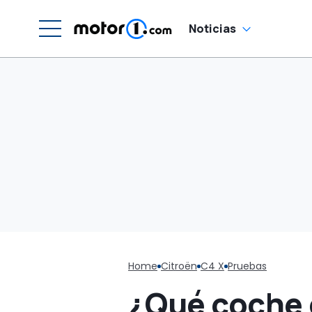
d
Noticias
Home
Citroën
C4 X
Pruebas
¿Qué coche 