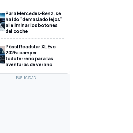
Para Mercedes-Benz, se
ha ido "demasiado lejos"
al eliminar los botones
del coche
Pössl Roadstar XL Evo
2026: camper
todoterreno para las
aventuras de verano