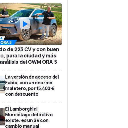
ido de 223 CV y con buen
io, para la ciudad y más
: análisis del GWM ORA 5
La versión de acceso del
Fabia, con un enorme
maletero, por 15.400 €
con descuento
El Lamborghini
Murciélago definitivo
existe: es un SV con
cambio manual