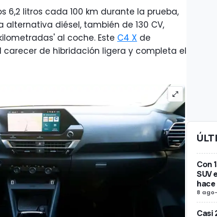
6,2 litros cada 100 km durante la prueba,
a alternativa diésel, también de 130 CV,
ilometradas' al coche. Este
C4 X
de
l carecer de hibridación ligera y completa el
ÚLT
Con 1
SUV e
hace
8 ago
Casi 