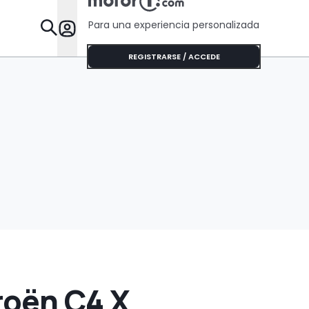
precio
Para una experiencia personalizada
Desta
REGISTRARSE / ACCEDE
roën C4 X