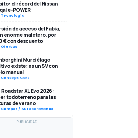
ito: el récord del Nissan
qai e-POWER
-
Tecnología
rsión de acceso del Fabia,
n enorme maletero, por
0 € con descuento
-
Ofertas
mborghini Murciélago
itivo existe: es un SV con
io manual
-
Concept Cars
 Roadstar XL Evo 2026:
r todoterreno para las
uras de verano
-
Camper / Autocaravanas