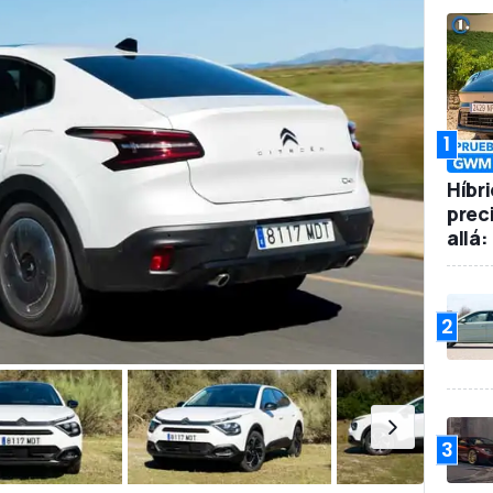
1
Híbr
prec
allá
2
3