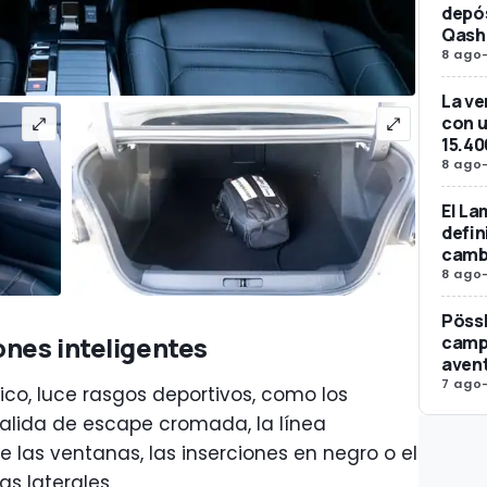
depós
Qash
8 ago
La ve
con u
15.40
8 ago
El La
defin
camb
8 ago
Pössl
ones inteligentes
campe
avent
7 ago
co, luce rasgos deportivos, como los
alida de escape cromada, la línea
e las ventanas, las inserciones en negro o el
s laterales.