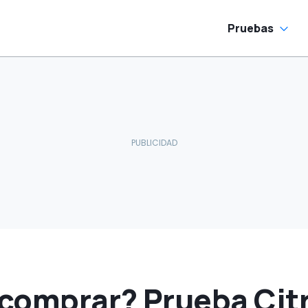
escuento
Pruebas
comprar? Prueba Cit