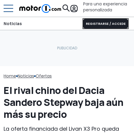
Para una experiencia
personalizada
Noticias
REGISTRARSE / ACCEDE
El T-Roc híbrido ya sabe
Por 16.851 € y 
lo que le espera: este SUV
El Lamborghini Murciélago
casi 1.100 km 
chino barato sigue sin
definitivo existe: es un SV
autonomía, es
subir de precio
con cambio manual
olvidada plant
SUV
Home
Noticias
Ofertas
El rival chino del Dacia
Sandero Stepway baja aún
más su precio
La oferta financiada del Livan X3 Pro queda