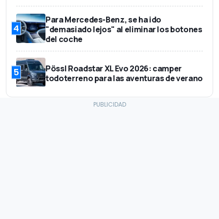
Para Mercedes-Benz, se ha ido
4
"demasiado lejos" al eliminar los botones
del coche
Pössl Roadstar XL Evo 2026: camper
5
todoterreno para las aventuras de verano