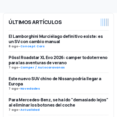
ÚLTIMOS ARTÍCULOS
El Lamborghini Murciélago definitivo existe: es
un SV con cambio manual
8 ago
-
Concept Cars
Pössl Roadstar XL Evo 2026: camper todoterreno
para las aventuras de verano
7 ago
-
Camper / Autocaravanas
Este nuevo SUV chino de Nissan podría llegar a
Europa
7 ago
-
Novedades
Para Mercedes-Benz, se ha ido "demasiado lejos"
al eliminar los botones del coche
7 ago
-
Actualidad