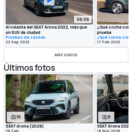
06:09
Al volante del SEAT Arona 2022, más que
¿Qué coche comp
un SUV de ciudad
prueba
Pruebas de coches
¿Qué coche com
22 Sep 2022
17 Feb 2022
MÁS VIDEOS
Últimos fotos
19
9
SEAT Arona (2026)
SEAT Arona 2026,
26 Feb
18 Nov 2025