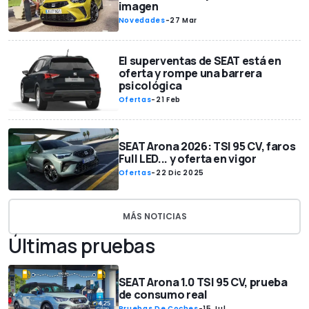
imagen
Novedades
-
27 Mar
El superventas de SEAT está en
oferta y rompe una barrera
psicológica
Ofertas
-
21 Feb
SEAT Arona 2026: TSI 95 CV, faros
Full LED... y oferta en vigor
Ofertas
-
22 Dic 2025
MÁS NOTICIAS
Últimas pruebas
SEAT Arona 1.0 TSI 95 CV, prueba
de consumo real
Pruebas De Coches
-
15 Jul