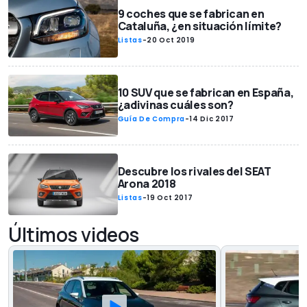
9 coches que se fabrican en
Cataluña, ¿en situación límite?
Listas
-
20 Oct 2019
10 SUV que se fabrican en España,
¿adivinas cuáles son?
Guía De Compra
-
14 Dic 2017
Descubre los rivales del SEAT
Arona 2018
Listas
-
19 Oct 2017
Últimos videos