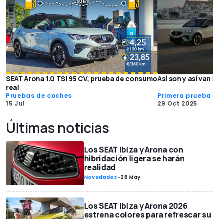
SEAT Arona 1.0 TSI 95 CV, prueba de consumo
Así son y así van l
real
Pruebas de coches
Primera prueba
15 Jul
29 Oct 2025
Últimas noticias
Los SEAT Ibiza y Arona con
hibridación ligera se harán
realidad
Novedades
-
28 May
Los SEAT Ibiza y Arona 2026
estrena colores para refrescar su