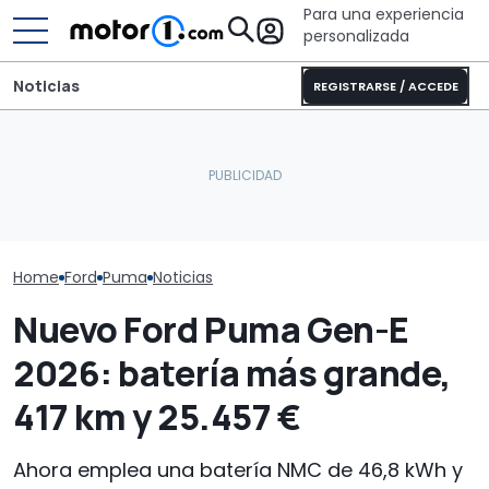
Para una experiencia
personalizada
Noticias
REGISTRARSE / ACCEDE
Sun Living 20 Edition: una
Laika Ecovip Performance
Corigon amplí
autocaravana con una
2026: la versión más
nuevas distri
excelente relación
cómoda de esta camper
calefacción di
calidad-precio
completa
elevable
Home
Ford
Puma
Noticias
Nuevo Ford Puma Gen-E
2026: batería más grande,
417 km y 25.457 €
Ahora emplea una batería NMC de 46,8 kWh y