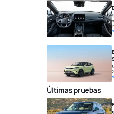
B
E
c
i
N
S
2
N
Últimas pruebas
B