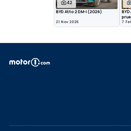
42
BYD Atto 2 DM-i (2026)
BYD 
pru
21 Nov 2025
7 Fe