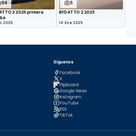
94
5
ATTO 2 2025 primera
BYD ATTO 2 2025
eba
b 2025
14 Ene 2025
Síguenos
Facebook
X
Flipboard
Google News
Instagram
YouTube
RSS
TikTok