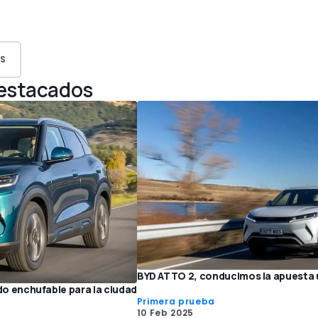
S
Destacados
BYD ATTO 2, conducimos la apuesta u
rido enchufable para la ciudad
Primera prueba
10 Feb 2025