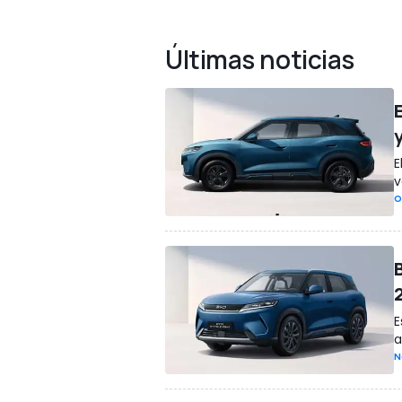
Últimas noticias
y
E
v
O
E
a
N