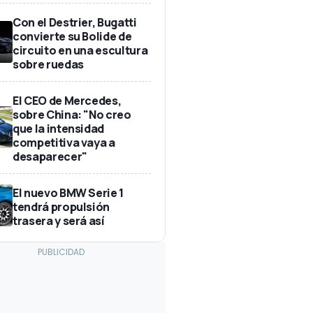
Con el Destrier, Bugatti
convierte su Bolide de
circuito en una escultura
sobre ruedas
El CEO de Mercedes,
sobre China: "No creo
que la intensidad
competitiva vaya a
desaparecer"
El nuevo BMW Serie 1
tendrá propulsión
trasera y será así