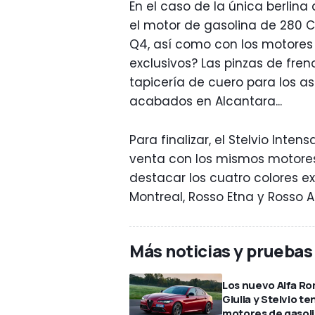
En el caso de la única berlina
el motor de gasolina de 280 CV
Q4, así como con los motores d
exclusivos? Las pinzas de fren
tapicería de cuero para los asi
acabados en Alcantara...
Para finalizar, el Stelvio Inten
venta con los mismos motores
destacar los cuatro colores ex
Montreal, Rosso Etna y Rosso Al
Más noticias y prueba
Los nuevo Alfa R
Giulia y Stelvio t
motores de gasol