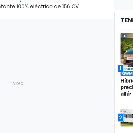
ntante 100% eléctrico de 156 CV.
TEN
1
Híbr
prec
allá
2