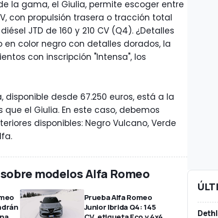
 de la gama, el Giulia, permite escoger entre
, con propulsión trasera o tracción total
iésel JTD de 160 y 210 CV (Q4). ¿Detalles
o en color negro con detalles dorados, la
entos con inscripción "Intensa", los
sa, disponible desde 67.250 euros, está a la
 que el Giulia. En este caso, debemos
teriores disponibles: Negro Vulcano, Verde
fa.
s sobre modelos Alfa Romeo
ÚLT
omeo
Prueba Alfa Romeo
endrán
Junior Ibrida Q4: 145
Dethl
ina
CV, etiqueta Eco y 4x4