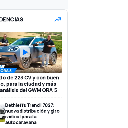
DENCIAS
ido de 223 CV y con buen
io, para la ciudad y más
: análisis del GWM ORA 5
Dethleffs Trend I 7027:
nueva distribución y giro
radical para la
autocaravana